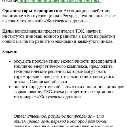
ссылке:
https://dolinatlt.timepad.ru/event/1901502/
Организаторы мероприятия:
Ассоциация содействия
экономике замкнутого цикла «Ресурс», технопарк в сфере
высоких технологий «Жигулевская долина».
Цель:
консолидация представителей ТЭК, науки и
институтов инновационного развития в целях выработки
общих шагов по развитию экономики замкнутого цикла.
Задачи:
обсудить проблематику экологичности предприятий
топливно-энергетического комплекса, предложить
технологические решения, которые могут быть
тиражированы для развития экономики замкнутого
цикла в Самарской области
оценить предметную область «заказа на инновации» для
формирования ESG-трека резидентства стартапов в
технопарке «Жигулевская долина».
Ответственное, разумное потребление – это
общемировая цель, переход к которой возможен
через планомерное развитие экономики замкнутого