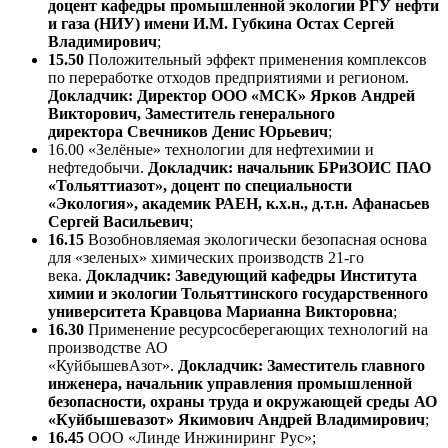
доцент кафедры промышленной экологии РГУ нефти
и газа (НИУ) имени И.М. Губкина Остах Сергей
Владимирович
;
15.50
Положительный эффект применения комплексов
по переработке отходов предприятиями и регионом.
Докладчик: Директор ООО «МСК» Ярков Андрей
Викторович, Заместитель генерального
директора Свечников Денис Юрьевич
;
16.00 «Зелёные» технологии для нефтехимии и
нефтедобычи.
Докладчик: начальник БРиЗОИС ПАО
«Тольяттиазот», доцент по специальности
«Экология», академик РАЕН, к.х.н., д.т.н. Афанасьев
Сергей Васильевич
;
16.15
Возобновляемая экологически безопасная основа
для «зеленых» химических производств 21-го
века.
Докладчик: Заведующий кафедры Института
химии и экологии Тольяттинского государственного
университета Кравцова Марианна Викторовна
;
16.30
Применение ресурсосберегающих технологий на
производстве АО
«КуйбышевАзот».
Докладчик: Заместитель главного
инженера, начальник управления промышленной
безопасности, охраны труда и окружающей среды АО
«Куйбышевазот» Якимович Андрей Владимирович
;
16.45
ООО «Линде Инжиниринг Рус»;