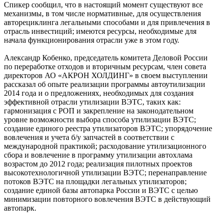
Спикер сообщил, что в настоящий момент существуют все
механизмы, в том числе нормативные, для осуществления
авторециклинга легальными способами и для привлечения в
отрасль инвестиций; имеются ресурсы, необходимые для
начала функционирования отрасли уже в этом году.
Александр Кобенко, председатель комитета Деловой России
по переработке отходов и вторичным ресурсам, член совета
директоров АО «АКРОН ХОЛДИНГ» в своем выступлении
рассказал об опыте реализации программы автоутилизации
2014 года и о предложениях, необходимых для создания
эффективной отрасли утилизации ВЭТС, таких как:
гармонизация с РОП и закрепление на законодательном
уровне возможности выбора способа утилизации ВЭТС;
создание единого реестра утилизаторов ВЭТС; упорядочение
вовлечения и учета б/у запчастей в соответствии с
международной практикой; расходование утилизационного
сбора и вовлечение в программу утилизации автохлама
возрастом до 2012 года; реализация пилотных проектов
высокотехнологичной утилизации ВЭТС; перенаправление
потоков ВЭТС на площадки легальных утилизаторов;
создание единой базы автопарка России и ВЭТС с целью
минимизации повторного вовлечения ВЭТС в действующий
автопарк.