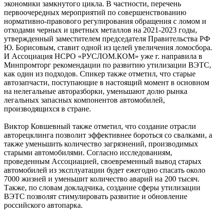
экономики замкнутого цикла. В частности, перечень
первоочередных мероприятий по совершенствованию
нормативно-правового регулирования обращения с ломом и
отходами черных и цветных металлов на 2021-2023 годы,
утвержденный заместителем председателя Правительства РФ
Ю. Борисовым, ставит одной из целей увеличения ломосбора.
И Ассоциация НСРО «РУСЛОМ.КОМ» уже г. направила в
Минпромторг рекомендации по развитию утилизации ВЭТС,
как один из подходов. Спикер также отметил, что старые
автозапчасти, поступающие в настоящий момент в основном
на нелегальные авторазборки, уменьшают долю рынка
легальных запасных компонентов автомобилей,
производящихся в стране.
Виктор Ковшевный также отметил, что создание отрасли
авторецклинга позволит эффективнее бороться со свалками, а
также уменьшить количество загрязнений, производимых
старыми автомобилями. Согласно исследованиям,
проведенным Ассоциацией, своевременный вывод старых
автомобилей из эксплуатации будет ежегодно спасать около
7000 жизней и уменьшит количество аварий на 200 тысяч.
Также, по словам докладчика, создание сферы утилизации
ВЭТС позволят стимулировать развитие и обновление
российского автопарка.