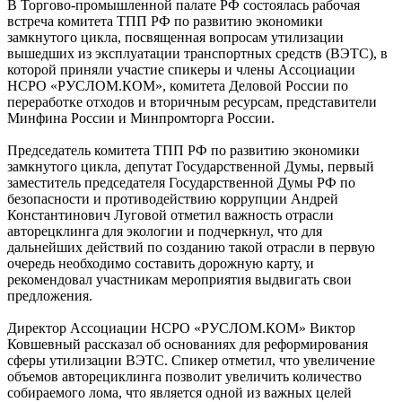
В Торгово-промышленной палате РФ состоялась рабочая
встреча комитета ТПП РФ по развитию экономики
замкнутого цикла, посвященная вопросам утилизации
вышедших из эксплуатации транспортных средств (ВЭТС), в
которой приняли участие спикеры и члены Ассоциации
НСРО «РУСЛОМ.КОМ», комитета Деловой России по
переработке отходов и вторичным ресурсам, представители
Минфина России и Минпромторга России.
Председатель комитета ТПП РФ по развитию экономики
замкнутого цикла, депутат Государственной Думы, первый
заместитель председателя Государственной Думы РФ по
безопасности и противодействию коррупции Андрей
Константинович Луговой отметил важность отрасли
авторецклинга для экологии и подчеркнул, что для
дальнейших действий по созданию такой отрасли в первую
очередь необходимо составить дорожную карту, и
рекомендовал участникам мероприятия выдвигать свои
предложения.
Директор Ассоциации НСРО «РУСЛОМ.КОМ» Виктор
Ковшевный рассказал об основаниях для реформирования
сферы утилизации ВЭТС. Спикер отметил, что увеличение
объемов авторециклинга позволит увеличить количество
собираемого лома, что является одной из важных целей