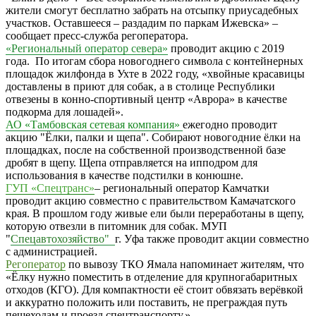
жители смогут бесплатно забрать на отсыпку приусадебных
участков. Оставшееся – раздадим по паркам Ижевска
» –
сообщает пресс-служба регоператора.
«Региональный оператор севера»
проводит акцию с 2019
года.
По итогам сбора новогоднего символа с контейнерных
площадок жилфонда в Ухте в 2022 году, «хвойные красавицы
доставлены в приют для собак, а в столице Республики
отвезены в конно-спортивный центр «Аврора» в качестве
подкорма для лошадей
».
АО «Тамбовская сетевая компания»
ежегодно проводит
акцию "Ёлки, палки и щепа". Собирают новогодние ёлки на
площадках, после на собственной производственной базе
дробят в щепу. Щепа отправляется на ипподром для
использования в качестве подстилки в конюшне.
ГУП «Спецтранс»
– региональный оператор Камчатки
проводит акцию
совместно с правительством Камачатского
края. В прошлом году живые ели были переработаны в щепу,
которую отвезли в питомник для собак
. МУП
"
Спецавтохозяйство"
г. Уфа также проводит акции совместно
с администрацией.
Регоператор
по вывозу ТКО Ямала напоминает жителям, что
«
Ёлку нужно поместить в отделение для крупногабаритных
отходов (КГО). Для компактности её стоит обвязать верёвкой
и аккуратно положить или поставить, не преграждая путь
пешеходам и проезд спецтранспорту.
»