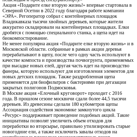
Акция «Подарите елке вторую жизнь!» впервые стартовала в
Северной Осетии в 2022 году благодаря работе компании
«ЭРА»
.
Регоператор собрал с контейнерных площадок
Владикавказа тысячи хвойных деревьев, которые жители
аккуратно складировали на контейнерных площадках.
Е
лки
дробятся с помощью специального станка, а щепа идет на
биокомпостирование
.
Не менее популярна акция «Подарите елке вторую жизнь» и в
Московской области.
собранные в рамках акции деревья
перерабатывают в щепу, после чего одну часть используют в
качестве компоста и производства почвогрунта, применяемых
при высадке новых елей, другая часть идет на производство
фанеры, которую используют для изготовления элементов для
новых детских площадок. Также раздробленная щепа
применяется для биофильтров с бактериями при дегазации
закрытых полигонов Подмосковья.
В Москве акция «Елочный круговорот» проходит с 2016
года.
В прошлом сезоне москвичи сдали более 44,5 тысячи
деревьев. Из древесины сделали 180 кубометров щепы
Ассоциация содействия экономике замкнутого цикла
«Ресурс» поддерживает проведение подобных акций. Такие
инициативы позволят увеличить объем отходов для
переработки во вторсырье, правильно утилизировать старые
новогодние ели, а также исключить завалы отходов на