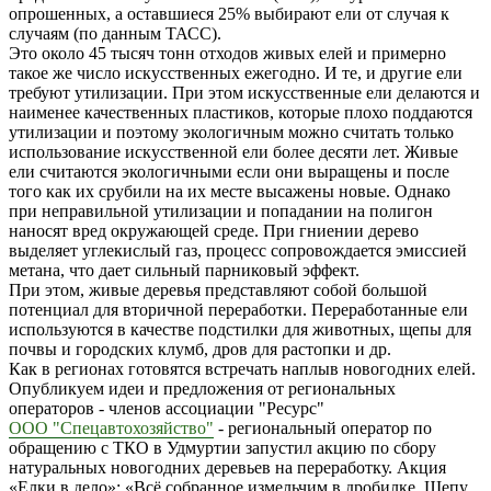
опрошенных, а оставшиеся 25% выбирают ели от случая к
случаям
(по данным ТАСС).
Это около
45 тысяч тонн отходов живых елей и примерно
такое же число искусственных ежегодно.
И те, и другие ели
требуют утилизации. При этом искусственные ели делаются и
наименее качественных пластиков, которые плохо поддаются
утилизации и поэтому экологичным можно считать только
использование искусственной ели более десяти лет. Живые
ели считаются экологичными если они выращены и после
того как их срубили на их месте высажены новые. Однако
при неправильной утилизации и попадании на полигон
наносят вред окружающей среде. При гниении дерево
выделяет углекислый газ, процесс сопровождается эмиссией
метана, что дает сильный парниковый эффект.
При этом, живые деревья представляют собой большой
потенциал для вторичной переработки. Переработанные ели
используются в качестве подстилки для животных, щепы для
почвы и городских клумб, дров для растопки и др.
Как в регионах готовятся встречать наплыв новогодних елей.
Опубликуем идеи и предложения от региональных
операторов - членов ассоциации "Ресурс"
ООО "Спецавтохозяйство"
- региональный оператор по
обращению с ТКО в Удмуртии
запустил
акцию по сбору
натуральных новогодних деревьев на переработку
. Акция
«Елки в дело»: «
Всё собранное измельчим в дробилке. Щепу