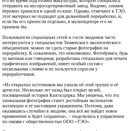
его во время подготовки макулатуры, которую собирались
отправить на мусоросортировочный завод. Видимо, снимок
бережно хранился в одной из книг. Однако, отмечают в ТЭО,
этот материал не подходит для дальнейшей переработки, и,
если бы его принесли отдельно, в мультицентре его не
приняли бы.
Пользователи социальных сетей и гости экодомов часто
интересуются у специалистов Тюменского экологического
объединения, можно ли сдать старые фотографии на
переработку. К сожалению, это невозможно. Фотобумага, будь
то матовая или глянцевая, разработана специально для печати
графических изображений, имеет особый состав с
несколькими слоями и не пользуется спросом у
переработчиков.
«Из открытых источников мы узнали об этой труппе и её
артистах. Несколько лет назад был открыт музей,
посвященный истории Казгосцирка. Мы уверены, что эта
уникальная фотография станет достойным экспонатом
коллекции и её настоящим украшением. Поэтому, даже
оказавшись случайно в экодоме, она всё же найдет новое
применение и будет сохранена», – поделились в управлении
по связям с общественностью ООО «ТЭО».