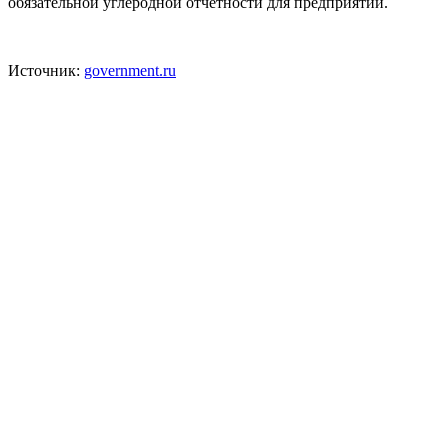
обязательной углеродной отчётности для предприятий.
Источник:
government.ru