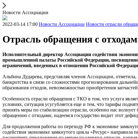
Новости Ассоциации
2022-03-14 17:00
Новости Ассоциации
Новости отрасли обраще
Отрасль обращения с отходам
Исполнительный директор Ассоциации содействия экономике
промышленной палаты Российской Федерации, посвященном
ограничений, введенных в отношении Российской Федераци
Альбина Дударева, представляя членов Ассоциации, отметила,
банкротства в связи со сложностями прогнозирования дальней
образования отходов, невозможностью приобретения запчастей,
Особенность отрасли обращения с ТКО в том, что услуга являе
условиях, ситуация усугубляется еще и тем, что тарифы подня
принять меры по стабилизации отрасли, особенно нас волнует
обращению с отходами, надеемся государство видит этот дефици
Для продолжения работы по переходу РФ к экономике замкнут
содействия экономике замкнутого цикла «Ресурс» направила 
рассмотреть предложения по мерам поддержки отрасли, напра