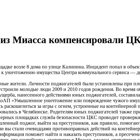
 из Миасса компенсировали ЦК
щадке возле 8 дома по улице Калинина. Инцидент попал в объе
ло к уничтожению имущества Центра коммунального сервиса — д
стные жители. Личности поджигателей были установлены при п
устроили молодые люди 2009 и 2010 годов рождения. Во время 
щерба, нанесенного действиями юных поджигателей, составила 
.17 КоАП «Умышленное уничтожение или повреждение чужого имущ
ь раскошелиться за игры с огнем, устроенные на контейнерной
ровались в Челябинске. Родителям юных поджигателей также пр
нерных площадках служба безопасности ЦКС проводит проверки
ленный поджог, выйти на преступников, как правило, помогают
сли вы стали очевидцами противоправных действий на контейне
нформация поможет найти и наказать преступников, а пресечен
им, что контейнеры, сгоревшие в Миассе, удалось оперативно за