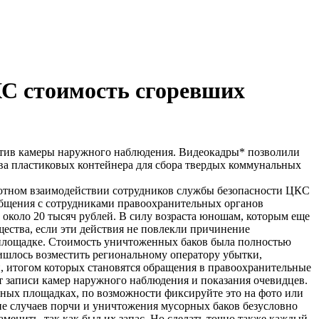
С стоимость сгоревших
ктив камеры наружного наблюдения. Видеокадры* позволили
ва пластиковых контейнера для сбора твердых коммунальных
лотном взаимодействии сотрудников службы безопасности ЦКС
общения с сотрудниками правоохранительных органов
около 20 тысяч рублей. В силу возраста юношам, которым еще
ества, если эти действия не повлекли причинение
 площадке. Стоимость уничтоженных баков была полностью
ишлось возместить региональному оператору убытки,
, итогом которых становятся обращения в правоохранительные
 записи камер наружного наблюдения и показания очевидцев.
рных площадках, по возможности фиксируйте это на фото или
ие случаев порчи и уничтожения мусорных баков безусловно
менить, так как был их запас. Но сделать точно также каждый