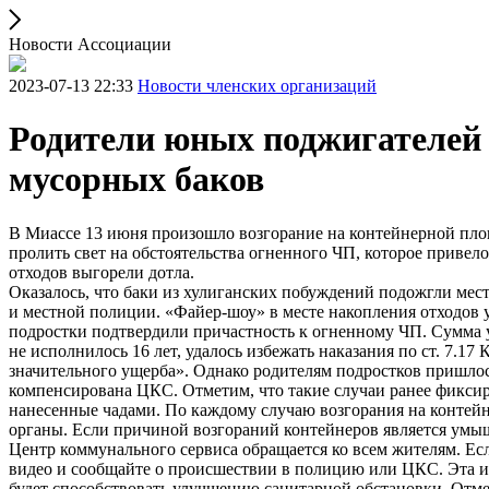
Новости Ассоциации
2023-07-13 22:33
Новости членских организаций
Родители юных поджигателей
мусорных баков
В Миассе 13 июня произошло возгорание на контейнерной пло
пролить свет на обстоятельства огненного ЧП, которое приве
отходов выгорели дотла.
Оказалось, что баки из хулиганских побуждений подожгли ме
и местной полиции. «Файер-шоу» в месте накопления отходов 
подростки подтвердили причастность к огненному ЧП. Сумма у
не исполнилось 16 лет, удалось избежать наказания по ст. 7
значительного ущерба». Однако родителям подростков пришлос
компенсирована ЦКС. Отметим, что такие случаи ранее фикси
нанесенные чадами. По каждому случаю возгорания на контей
органы. Если причиной возгораний контейнеров является умыш
Центр коммунального сервиса обращается ко всем жителям. Е
видео и сообщайте о происшествии в полицию или ЦКС. Эта и
будет способствовать улучшению санитарной обстановки. Отмет