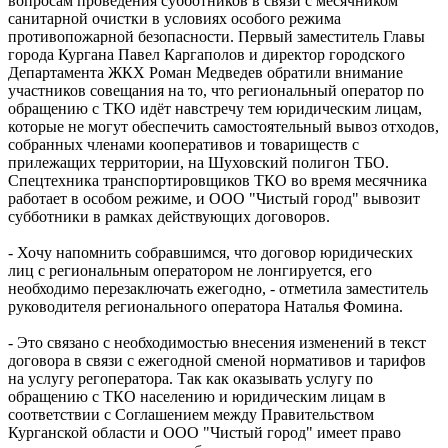
вопросам проведения субботников в связи с месячником
санитарной очистки в условиях особого режима
противопожарной безопасности. Первый заместитель Главы
города Кургана Павел Каргаполов и директор городского
Департамента ЖКХ Роман Медведев обратили внимание
участников совещания на то, что региональный оператор по
обращению с ТКО идёт навстречу тем юридическим лицам,
которые не могут обеспечить самостоятельный вывоз отходов,
собранных членами кооперативов и товариществ с
прилежащих территории, на Шуховский полигон ТБО.
Спецтехника транспортировщиков ТКО во время месячника
работает в особом режиме, и ООО "Чистый город" вывозит
субботники в рамках действующих договоров.
- Хочу напомнить собравшимся, что договор юридических
лиц с региональным оператором не лонгируется, его
необходимо перезаключать ежегодно, - отметила заместитель
руководителя регионального оператора Наталья Фомина.
- Это связано с необходимостью внесения изменений в текст
договора в связи с ежегодной сменой нормативов и тарифов
на услугу регоператора. Так как оказывать услугу по
обращению с ТКО населению и юридическим лицам в
соответствии с Соглашением между Правительством
Курганской области и ООО "Чистый город" имеет право