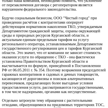
только наша компания, необходимо помнить, что уклонение
от перезаключения договора с регоператором является
нарушением федерального законодательства.
Будучи социальным бизнесом, ООО "Чистый город" при
проведении расчётов с контрагентами оперирует
действующим нормативом накопления ТКО, утверждаемым
Департаментом гражданской защиты, охраны окружающей
среды и природных ресурсов Курганской области, и
актуальным единым предельным тарифом на услугу
регионального оператора, устанавливаемым Департаментом
государственного регулирования цен и тарифов Курганской
области. Это значит, что от компании не зависит стоимость
оказания услуги по обращению с ТКО - она фактически
установлена Правительством Курганской области и
высчитывается по формуле, приведённой в Постановлении
РФ от 06.05.2011 г. № 354. Поэтому возражения председателей
гаражных кооперативов и садовых и дачных товариществ,
касающиеся её дороговизны и поисков альтернативных
перевозчиков, предлагающих более выгодные условия
предоставления услуги, рассматриваются государственными,
в том числе надзорными, органами как несущественные.
Отдельно затронули тему обращения с растительными
отходами, образующимися на придомовых территориях ТОС,