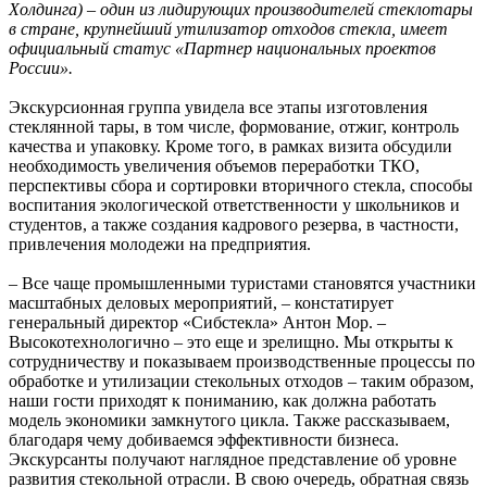
Холдинга) – один из лидирующих производителей стеклотары
в стране, крупнейший утилизатор отходов стекла, имеет
официальный статус «Партнер национальных проектов
России».
Экскурсионная группа увидела все этапы изготовления
стеклянной тары, в том числе, формование, отжиг, контроль
качества и упаковку. Кроме того, в рамках визита обсудили
необходимость увеличения объемов переработки ТКО,
перспективы сбора и сортировки вторичного стекла, способы
воспитания экологической ответственности у школьников и
студентов, а также создания кадрового резерва, в частности,
привлечения молодежи на предприятия.
– Все чаще промышленными туристами становятся участники
масштабных деловых мероприятий, – констатирует
генеральный директор «Сибстекла» Антон Мор. –
Высокотехнологично – это еще и зрелищно. Мы открыты к
сотрудничеству и показываем производственные процессы по
обработке и утилизации стекольных отходов – таким образом,
наши гости приходят к пониманию, как должна работать
модель экономики замкнутого цикла. Также рассказываем,
благодаря чему добиваемся эффективности бизнеса.
Экскурсанты получают наглядное представление об уровне
развития стекольной отрасли. В свою очередь, обратная связь