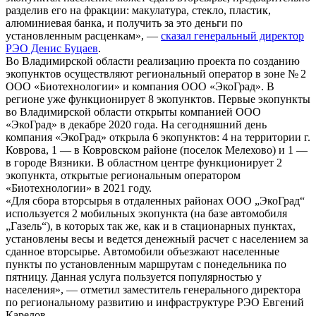
разделив его на фракции: макулатура, стекло, пластик,
алюминиевая банка, и получить за это деньги по
установленным расценкам», —
сказал генеральный директор
РЭО Денис Буцаев
.
Во Владимирской области реализацию проекта по созданию
экопунктов осуществляют региональный оператор в зоне № 2
ООО «Биотехнологии» и компания ООО «ЭкоГрад». В
регионе уже функционирует 8 экопунктов. Первые экопункты
во Владимирской области открыты компанией ООО
«ЭкоГрад» в декабре 2020 года. На сегодняшний день
компания «ЭкоГрад» открыла 6 экопунктов: 4 на территории г.
Коврова, 1 — в Ковровском районе (поселок Мелехово) и 1 —
в городе Вязники. В областном центре функционирует 2
экопункта, открытые региональным оператором
«Биотехнологии» в 2021 году.
«Для сбора вторсырья в отдаленных районах ООО „ЭкоГрад“
используется 2 мобильных экопункта (на базе автомобиля
„Газель“), в которых так же, как и в стационарных пунктах,
установлены весы и ведется денежный расчет с населением за
сданное вторсырье. Автомобили объезжают населенные
пункты по установленным маршрутам с понедельника по
пятницу. Данная услуга пользуется популярностью у
населения», — отметил заместитель генерального директора
по региональному развитию и инфраструктуре РЭО Евгений
Карелов.