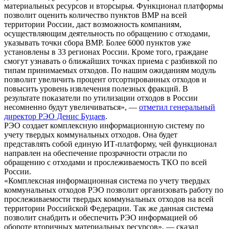
материальных ресурсов и вторсырья. Функционал платформы
позволит оценить количество пунктов ВМР на всей
территории России, даст возможность компаниям,
осуществляющим деятельность по обращению с отходами,
указывать точки сбора ВМР. Более 6000 пунктов уже
установлены в 33 регионах России. Кроме того, граждане
смогут узнавать о ближайших точках приема с разбивкой по
типам принимаемых отходов. По нашим ожиданиям модуль
позволит увеличить процент отсортированных отходов и
повысить уровень извлечения полезных фракций. В
результате показатели по утилизации отходов в России
несомненно будут увеличиваться», —
отметил генеральный
директор РЭО Денис Буцаев
.
РЭО создает комплексную информационную систему по
учету твердых коммунальных отходов. Она будет
представлять собой единую ИТ-платформу, чей функционал
направлен на обеспечение прозрачности отрасли по
обращению с отходами и прослеживаемость ТКО по всей
России.
«Комплексная информационная система по учету твердых
коммунальных отходов РЭО позволит организовать работу по
прослеживаемости твердых коммунальных отходов на всей
территории Российской Федерации. Так же данная система
позволит снабдить и обеспечить РЭО информацией об
обороте вторичных материальных ресурсов», — сказал