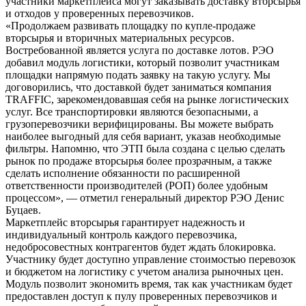
участники маркетплейса могут заказывать доставку вторсырья
и отходов у проверенных перевозчиков.
«Продолжаем развивать площадку по купле-продаже
вторсырья и вторичных материальных ресурсов.
Востребованной является услуга по доставке лотов. РЭО
добавил модуль логистики, который позволит участникам
площадки напрямую подать заявку на такую услугу. Мы
договорились, что доставкой будет заниматься компания
TRAFFIC, зарекомендовавшая себя на рынке логистических
услуг. Все транспортировки являются безопасными, а
грузоперевозчики верифицированы. Вы можете выбрать
наиболее выгодный для себя вариант, указав необходимые
фильтры. Напомню, что ЭТП была создана с целью сделать
рынок по продаже вторсырья более прозрачным, а также
сделать исполнение обязанности по расширенной
ответственности производителей (РОП) более удобным
процессом», — отметил генеральный директор РЭО Денис
Буцаев.
Маркетплейс вторсырья гарантирует надежность и
индивидуальный контроль каждого перевозчика,
недобросовестных контрагентов будет ждать блокировка.
Участнику будет доступно управление стоимостью перевозок
и бюджетом на логистику с учетом анализа рыночных цен.
Модуль позволит экономить время, так как участникам будет
предоставлен доступ к пулу проверенных перевозчиков и