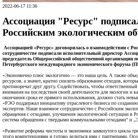
2022-06-17 11:36
Ассоциация "Ресурс" подписа
Российским экологическим о
Ассоциацией «Ресурс» договорилась о взаимодействии с Ро
сотрудничестве подписали исполнительный директор Ассоц
председатель Общероссийской общественной организации п
Петербургского международного экономического форума (
«Экономично плюс экологично — это наша цель. А также объе
ресурсов, а значит, кратно снизить образование отходов, кот
противоречат друг другу. Содействовать, чтобы ответственный
внимания на последствия своей деятельности для экологии и к
окончания срока ее прямого использования, должно стать нев
«РЭО поддержал инициативу отраслевого бизнеса по созданию 
экспертов. Наше взаимное сотрудничество с Российским экол
обращения с отходами, улучшения экологической ситуации в Ро
система обращения с твердыми коммунальными отходами“ и „
«Развитие реформы чистоты и экономики замкнутого цикла тре
этого компетенциями и готово делиться ими с партнерами. Ос