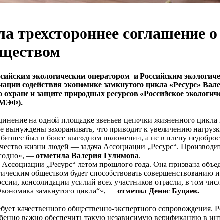
ла трехстороннее соглашение о
бществом
ссийским экологическим оператором и Российским экологиче
иации содействия экономике замкнутого цикла «Ресурс» Вал
о охране и защите природных ресурсов «Российское экологи
ПМЭФ).
динение на одной площадке звеньев цепочки жизненного цикла
орые вынуждены захоранивать, что приводит к увеличению нагру
 бизнес был в более выгодном положении, а не в плену недобро
ачество жизни людей — задача Ассоциации „Ресурс“. Производить 
ыгодно», —
отметила Валерия Гулимова
.
Ассоциации „Ресурс“ летом прошлого года. Она призвана объед
огическим обществом будет способствовать совершенствованию 
ссии, консолидации усилий всех участников отрасли, в том чис
Экономика замкнутого цикла“», —
отметил Денис Буцаев
.
бует качественного общественно-экспертного сопровождения. Р
обенно важно обеспечить такую независимую верификацию в инт