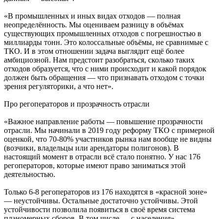
«В промышленных и иных видах отходов — полная
неопределённость. Мы оцениваем разницу в объёмах
существующих промышленных отходов с погрешностью в
миллиарды тонн. Это колоссальные объёмы, не сравнимые с
ТКО. И в этом отношении задача выглядит ещё более
амбициозной. Нам предстоит разобраться, сколько таких
отходов образуется, что с ними происходит и какой порядок
должен быть обращения — что признавать отходом с точки
зрения регуляторики, а что нет».
Про регоператоров и прозрачность отрасли
«Важное направление работы — повышение прозрачности
отрасли. Мы начинали в 2019 году реформу ТКО с примерной
оценкой, что 70-80% участников рынка нам вообще не видны
(возчики, владельцы или арендаторы полигонов). В
настоящий момент в отрасли всё стало понятно. У нас 176
регоператоров, которые имеют право заниматься этой
деятельностью.
Только 6-8 регоператоров из 176 находятся в «красной зоне»
— неустойчивы. Остальные достаточно устойчивы. Этой
устойчивости позволила появиться в своё время система
планомерных сборов. В том числе — с населения».