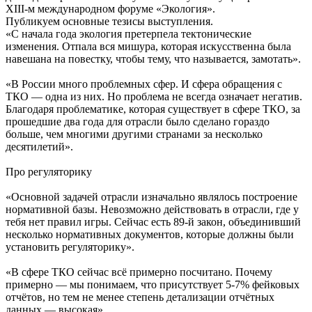
XIII-м международном форуме «Экология».
Публикуем основные тезисы выступления.
«С начала года экология претерпела тектонические
изменения. Отпала вся мишура, которая искусственна была
навешана на повестку, чтобы тему, что называется, замотать».
«В России много проблемных сфер. И сфера обращения с
ТКО — одна из них. Но проблема не всегда означает негатив.
Благодаря проблематике, которая существует в сфере ТКО, за
прошедшие два года для отрасли было сделано гораздо
больше, чем многими другими странами за несколько
десятилетий».
Про регуляторику
«Основной задачей отрасли изначально являлось построение
нормативной базы. Невозможно действовать в отрасли, где у
тебя нет правил игры. Сейчас есть 89-й закон, объединивший
несколько нормативных документов, которые должны были
установить регуляторику».
«В сфере ТКО сейчас всё примерно посчитано. Почему
примерно — мы понимаем, что присутствует 5-7% фейковых
отчётов, но тем не менее степень детализации отчётных
данных — высокая».