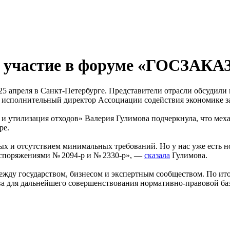
а участие в форуме «ГОСЗАКА
 апреля в Санкт-Петербурге. Представители отрасли обсудили 
е исполнительный директор Ассоциации содействия экономике з
а и утилизация отходов» Валерия Гулимова подчеркнула, что ме
ре.
ых и отсутствием минимальных требований. Но у нас уже есть н
аспоряжениями № 2094-р и № 2330-р», —
сказала
Гулимова.
жду государством, бизнесом и экспертным сообществом. По ит
ва для дальнейшего совершенствования нормативно-правовой ба