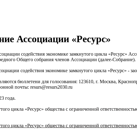
ание Ассоциации «Ресурс»
социации содействия экономике замкнутого цикла «Ресурс» Асс
ередного Общего собрания членов Ассоциации (далее-Собрание).
циации содействия экономике замкнутого цикла «Ресурс» - зао
ляются бюллетени для голосования: 123610, г. Москва, Краснопр
онной почты: resurs@resurs2030.ru
3 года.
того цикла «Ресурс» общества с ограниченной ответственност
того цикла «Ресурс» общества с ограниченной ответственност