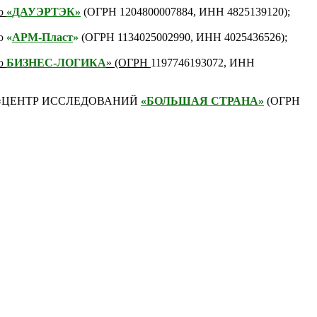
ью
«
ДАУЭРТЭК
»
(ОГРН 1204800007884, ИНН 4825139120);
ю
«
АРМ-
Пласт
»
(ОГРН 1134025002990, ИНН 4025436526);
ью
БИЗНЕС-ЛОГИКА
» (ОГРН
1197746193072, ИНН
ции «ЦЕНТР ИССЛЕДОВАНИЙ
«БОЛЬШАЯ СТРАНА»
(ОГРН