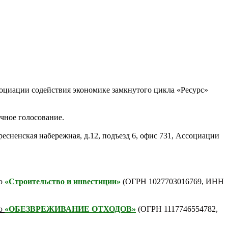
оциации содействия экономике замкнутого цикла «Ресурс»
чное голосование.
есненская набережная, д.12, подъезд 6, офис 731, Ассоциации
ью
«
Строительство и инвестиции
»
(ОГРН 1027703016769, ИНН
ью
«О
БЕЗВРЕЖИВАНИЕ ОТХОДОВ»
(ОГРН 1117746554782,