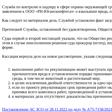
Служба по контролю и надзору в сфере охраны окружающей ср
заявлением к ООО «РН-Юганскнефтегаз» о взыскании вреда, п
Как следует из материалов дела, Службой установлен факт заг
Претензией Службы, оставленной без удовлетворения, Общест
Суды первой и второй инстанций указали, что на Общество ре
этом в случае неисполнения решения суда прокурор (истец), в
форме.
Кассация вернула дело на новое рассмотрение, указав следующ
выполнение работ по рекультивации может выступать пре
причинителем вреда в установленном порядке принимают
среды, в том числе животный и растительный мир;
в целях исключения двойной ответственности за одно пра
если по проекту рекультивации срок проведения работ ок
приемки всего комплекса работ, произведенной в устано
в материалах дела отсутствуют доказательства причинен
Постановление АС ЗСО от 28.11.2022 по делу № А75-7158/202