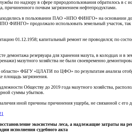
ужбы по надзору в сфере природопользования обратилось в с и
, причиненного почвам загрязнением нефтепродуктами.
 находились в пользовании ПАО «НПО ФИНГО» на основании дог
НПО ФИНГО» продолжало использовать земельный участок, так 
атацию 01.12.1958; капитальный ремонт не проводился; по состо
те демонтажа резервуара для хранения мазута, в колодцах и в з
енажи) мазутного хозяйства не были своевременно демонтиров
 области» ФБГУ «ЦЛАТИ по ЦФО» по результатам анализа отоб
е площадь загрязнения.
длежности Обществу до 2019 года мазутного хозяйства, располо
порной суммы убытков.
 наличия иной причины причинения ущерба, не связанной с его д
21
осстановление экосистемы леса, а надлежащие затраты на ре
адии исполнения судебного акта