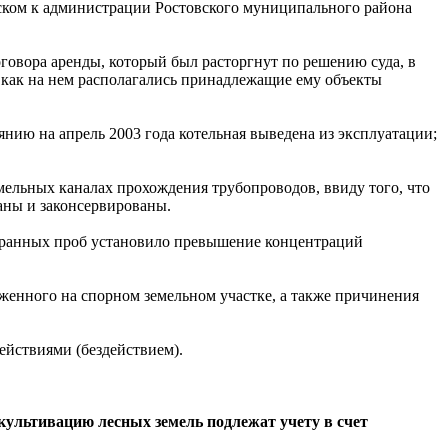
ском к администрации Ростовского муниципального района
овора аренды, который был расторгнут по решению суда, в
как на нем располагались принадлежащие ему объекты
янию на апрель 2003 года котельная выведена из эксплуатации;
емельных каналах прохождения трубопроводов, ввиду того, что
аны и законсервированы.
ранных проб установило превышение концентраций
женного на спорном земельном участке, а также причинения
ействиями (бездействием).
культивацию лесных земель подлежат учету в счет