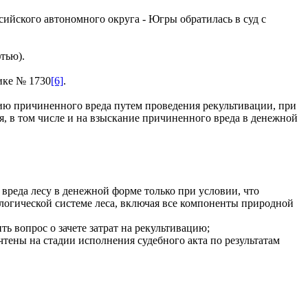
йского автономного округа - Югры обратилась в суд с
тью).
ике № 1730
[6]
.
ию причиненного вреда путем проведения рекультивации, при
я, в том числе и на взыскание причиненного вреда в денежной
вреда лесу в денежной форме только при условии, что
логической системе леса, включая все компоненты природной
ь вопрос о зачете затрат на рекультивацию;
чтены на стадии исполнения судебного акта по результатам