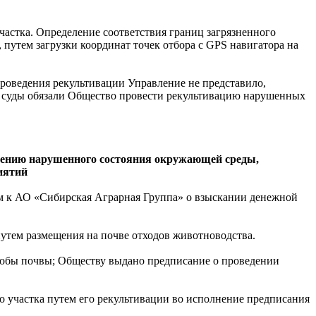
астка. Определение соответствия границ загрязненного
 путем загрузки координат точек отбора с GPS навигатора на
роведения рекультивации Управление не представило,
, суды обязали Общество провести рекультивацию нарушенных
влению нарушенного состояния окружающей среды,
иятий
ом к АО «Сибирская Аграрная Группа» о взыскании денежной
путем размещения на почве отходов животноводства.
пробы почвы; Обществу выдано предписание о проведении
о участка путем его рекультивации во исполнение предписания