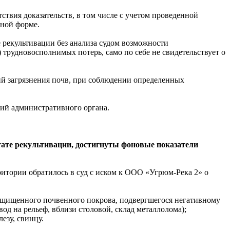
твия доказательств, в том числе с учетом проведенной
жной форме.
е рекультивации без анализа судом возможности
трудновосполнимых потерь, само по себе не свидетельствует о
вий загрязнения почв, при соблюдении определенных
ний административного органа.
тате рекультивации, достигнуты фоновые показатели
итории обратилось в суд с иском к ООО «Угрюм-Река 2» о
ащищенного почвенного покрова, подвергшегося негативному
од на рельеф, вблизи столовой, склад металлолома);
езу, свинцу.