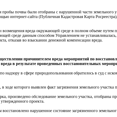
 пробы почвы были отобраны с нарушенной части земельного уч
ощью интернет-сайта (Публичная Кадастровая Карта Росреестра),
и возмещения вреда окружающей среде в полном объеме путем п
ающей среде данным способом Управлением не устанавливалась
кта, отказав во взыскании денежной компенсации вреда.
существлении причинителем вреда мероприятий по восстано
 вреда в результате проведенных восстановительных меропр
о надзору в сфере природопользования обратилось в суд с иск
в ходе которого выявлен факт загрязнения земельного участка 
рка, произведено обследование земельного участка, отобраны 
 утвержденного проекта.
м восстановлено нарушенное состояние загрязненного земельног