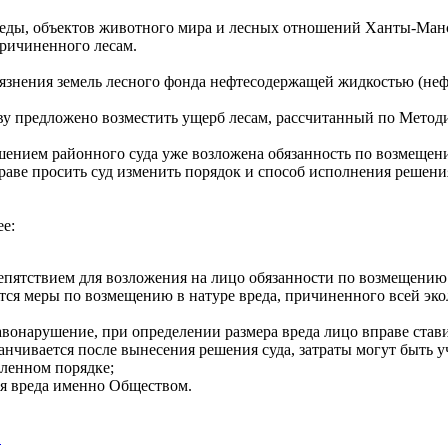
еды, объектов животного мира и лесных отношений Ханты-Манси
ричиненного лесам.
рязнения земель лесного фонда нефтесодержащей жидкостью (неф
ву предложено возместить ущерб лесам, рассчитанный по Метод
шением районного суда уже возложена обязанность по возмещен
праве просить суд изменить порядок и способ исполнения решени
ее:
пятствием для возложения на лицо обязанности по возмещению 
ся меры по возмещению в натуре вреда, причиненного всей эко
вонарушение, при определении размера вреда лицо вправе ставит
анчивается после вынесения решения суда, затраты могут быть у
вленном порядке;
ия вреда именно Обществом.
1