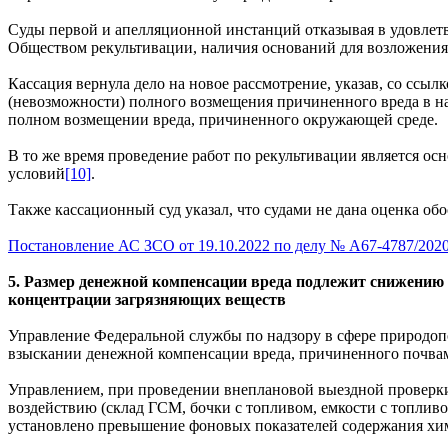
Суды первой и апелляционной инстанций отказывая в удовлетво
Обществом рекультивации, наличия оснований для возложения
Кассация вернула дело на новое рассмотрение, указав, со ссы
(невозможности) полного возмещения причиненного вреда в нат
полном возмещении вреда, причиненного окружающей среде.
В то же время проведение работ по рекультивации является ос
условий
[10]
.
Также кассационный суд указал, что судами не дана оценка об
Постановление АС ЗСО от 19.10.2022 по делу № А67-4787/202
5. Размер денежной компенсации вреда подлежит снижению 
концентрации загрязняющих веществ
Управление Федеральной службы по надзору в сфере природопо
взыскании денежной компенсации вреда, причиненного почва
Управлением, при проведении внеплановой выездной проверки
воздействию (склад ГСМ, бочки с топливом, емкости с топливо
установлено превышение фоновых показателей содержания хим