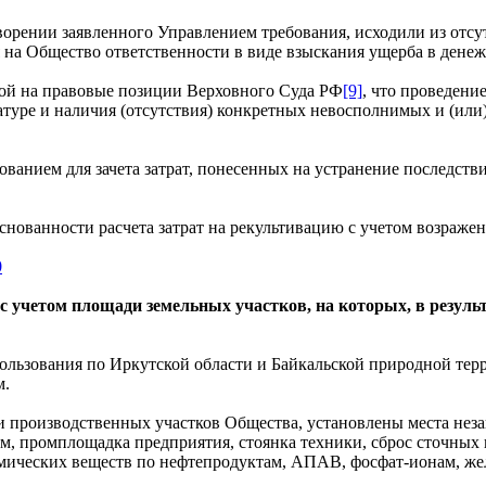
рении заявленного Управлением требования, исходили из отсутс
 на Общество ответственности в виде взыскания ущерба в дене
лкой на правовые позиции Верховного Суда РФ
[9]
, что проведени
уре и наличия (отсутствия) конкретных невосполнимых и (или) 
нованием для зачета затрат, понесенных на устранение последст
основанности расчета затрат на рекультивацию с учетом возраже
0
с учетом площади земельных участков, на которых, в резуль
льзования по Иркутской области и Байкальской природной терр
м.
 производственных участков Общества, установлены места нез
м, промплощадка предприятия, стоянка техники, сброс сточных в
ических веществ по нефтепродуктам, АПАВ, фосфат-ионам, жел