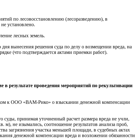
иятий по лесовосстановлению (лесоразведению), в
 не установлено.
ление лесных земель.
 дня вынесения решения суда по делу о возмещении вреда, на
дке (что подтверждается актами приемки работ).
ме в результате проведения мероприятий по рекультивации
иском к ООО «ВАМ-Рико» о взыскании денежной компенсации
о суды, принимая уточненный расчет размера вреда не учли,
в. м), не изымались, соотношение результатов анализа проб,
тва загрязнения участка меньшей площади, в судебных актах
скания денежной компенсации вреда и возложении обязанности