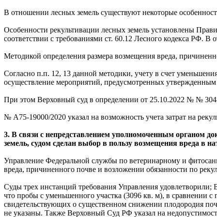
В отношении лесных земель существуют некоторые особенност
Особенности рекультивации лесных земель установлены Прав
соответствии с требованиями ст. 60.12 Лесного кодекса РФ. В 
Методикой определения размера возмещения вреда, причиненн
Согласно п.п. 12, 13 данной методики, учету в счет уменьшен
осуществление мероприятий, предусмотренных утвержденным п
При этом Верховный суд в определении от 25.10.2022 № № 304
№ А75-19000/2020 указал на возможность учета затрат на реку
3. В связи с непредставлением уполномоченным органом до
земель, судом сделан выбор в пользу возмещения вреда в на
Управление Федеральной службы по ветеринарному и фитосани
вреда, причиненного почве и возложении обязанности по реку
Суды трех инстанций требования Управления удовлетворили; Ве
что пробы с уменьшенного участка (3096 кв. м), в сравнении с
свидетельствующих о существенном снижении плодородия почвы
не указаны. Также Верховный Суд РФ указал на недопустимост