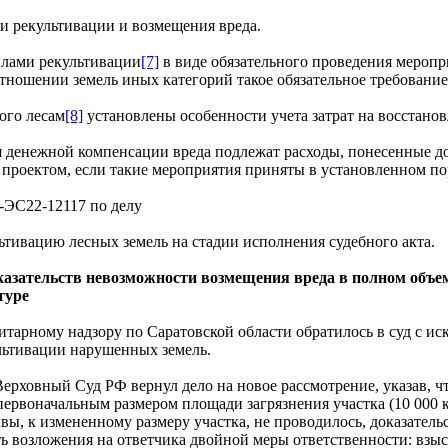
и рекультивации и возмещения вреда.
илами рекультивации
[7]
в виде обязательного проведения меропр
отношении земель иных категорий такое обязательное требование
ого лесам
[8]
установлены особенности учета затрат на восстанов
ия денежной компенсации вреда подлежат расходы, понесенные до
роектом, если такие мероприятия приняты в установленном поря
-ЭС22-12117 по делу
льтивацию лесных земель на стадии исполнения судебного акта.
казательств невозможности возмещения вреда в полном объе
туре
тарному надзору по Саратовской области обратилось в суд с 
льтивации нарушенных земель.
рховный Суд РФ вернул дело на новое рассмотрение, указав, чт
 первоначальным размером площади загрязнения участка (10 000 к
, к измененному размеру участка, не проводилось, доказательс
ь возложения на ответчика двойной меры ответственности: взы