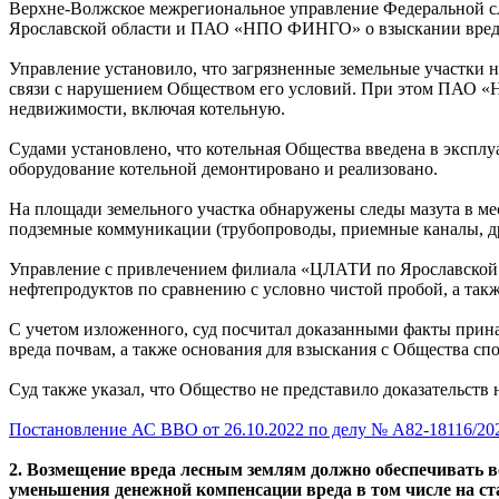
Верхне-Волжское межрегиональное управление Федеральной сл
Ярославской области и ПАО «НПО ФИНГО» о взыскании вреда
Управление установило, что загрязненные земельные участки
связи с нарушением Обществом его условий. При этом ПАО «
недвижимости, включая котельную.
Судами установлено, что котельная Общества введена в эксплу
оборудование котельной демонтировано и реализовано.
На площади земельного участка обнаружены следы мазута в мес
подземные коммуникации (трубопроводы, приемные каналы, др
Управление с привлечением филиала «ЦЛАТИ по Ярославской
нефтепродуктов по сравнению с условно чистой пробой, а такж
С учетом изложенного, суд посчитал доказанными факты прина
вреда почвам, а также основания для взыскания с Общества с
Суд также указал, что Общество не представило доказательств
Постановление АС ВВО от 26.10.2022 по делу № А82-18116/20
2. Возмещение вреда лесным землям должно обеспечивать в
уменьшения денежной компенсации вреда в том числе на ст