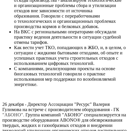
отходы производства - анализируем технологические
и организационные проблемы сбора и утилизации
отходов вне зависимости от источника
образования. Говорили с переработчиками
о технологических и организационных проблемах
производства кормов и белковых добавок.
На ВКС с региональными операторами обсуждали
практику ведения деятельности в ситуации судебной
отмены тарифов.
Как вести учет ТКО, попадающих в ЖБО, и, в целом, о
ситуации с жидкими бытовыми отходами, об опыте и
успешных практиках учета строительных отходов с
использованием цифровых технологий.
С компаниями, реализующими проекты на основе
биогазовых технологий говорили о практике
использования мер поддержки по возобновляемой
энергетике.
26 декабря - Директор Ассоциации "Ресурс" Валерия
Гулимова на встрече с
производителем оборудования - ГК
"АБОНО".
Группа компаний "АБОНО" специализируется на
производстве оборудования ABONO® для обезвреживания
твердых, жидких и газообразных отходов и внедрении
технологий утилизации органических отходов растительного