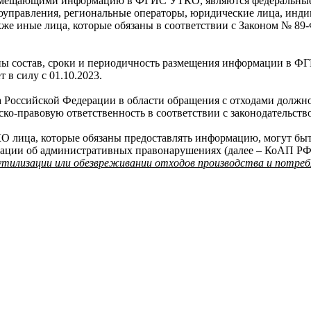
 размещающими информацию в ФГИС УТКО, являются федеральные
моуправления, региональные операторы, юридические лица, инд
кже иные лица, которые обязаны в соответствии с Законом № 
ены состав, сроки и периодичность размещения информации в
 в силу с 01.10.2023.
 Российской Федерации в области обращения с отходами должн
-правовую ответственность в соответствии с законодательство
 лица, которые обязаны предоставлять информацию, могут быт
ерации об административных правонарушениях (далее – КоАП РФ
 утилизации или обезвреживании отходов производства и потре