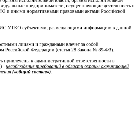
 органы исполнительной власти, органы исполнительной
ивидуальные предприниматели, осуществляющие деятельность в
89-ФЗ и иными нормативными правовыми актами Российской
 ФГИС УТКО субъектами, размещающими информацию в данной
остными лицами и гражданами влечет за собой
м Российской Федерации (статья 28 Закона № 89-ФЗ).
ь привлечены к административной ответственности в
) -
несоблюдение требований в области охраны окружающей
бления
(«общий состав»)
.