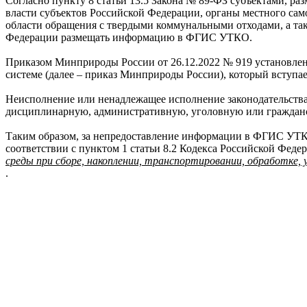
Согласно пункту 8 статьи 13.5 Закона № 89-ФЗ субъектами,
власти субъектов Российской Федерации, органы местного са
области обращения с твердыми коммунальными отходами, а та
Федерации размещать информацию в ФГИС УТКО.
Приказом Минприроды России от 26.12.2022 № 919 установл
системе (далее – приказ Минприроды России), который вступает
Неисполнение или ненадлежащее исполнение законодательства
дисциплинарную, административную, уголовную или гражданско
Таким образом, за непредоставление информации в ФГИС УТКО
соответствии с пунктом 1 статьи 8.2 Кодекса Российской Фед
среды при сборе, накоплении, транспортировании, обработке,
.