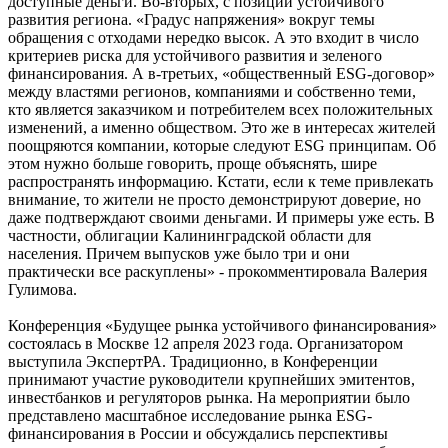
доступные деньги. Во-вторых, с позиции устойчивого
развития региона. «Градус напряжения» вокруг темы
обращения с отходами нередко высок. А это входит в число
критериев риска для устойчивого развития и зеленого
финансирования. А в-третьих, «общественный ESG-договор»
между властями регионов, компаниями и собственно теми,
кто является заказчиком и потребителем всех положительных
изменений, а именно обществом. Это же в интересах жителей
поощряются компании, которые следуют ESG принципам. Об
этом нужно больше говорить, проще объяснять, шире
распространять информацию. Кстати, если к теме привлекать
внимание, то жители не просто демонстрируют доверие, но
даже подтверждают своими деньгами. И примеры уже есть. В
частности, облигации Калининградской области для
населения. Причем выпусков уже было три и они
практически все раскуплены» - прокомментировала Валерия
Гулимова.
Конференция «Будущее рынка устойчивого финансирования»
состоялась в Москве 12 апреля 2023 года. Организатором
выступила ЭкспертРА. Традиционно, в Конференции
принимают участие руководители крупнейших эмитентов,
инвестбанков и регуляторов рынка. На мероприятии было
представлено масштабное исследование рынка ESG-
финансирования в России и обсуждались перспективы