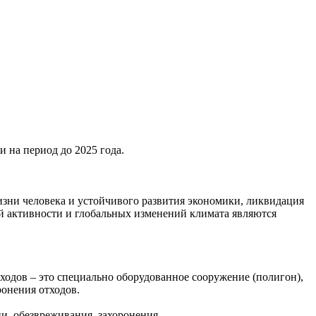
 на период до 2025 года.
зни человека и устойчивого развития экономики, ликвидация
й активности и глобальных изменений климата являются
тходов – это специально оборудованное сооружение (полигон),
ронения отходов.
и, обезвреживания, захоронения.