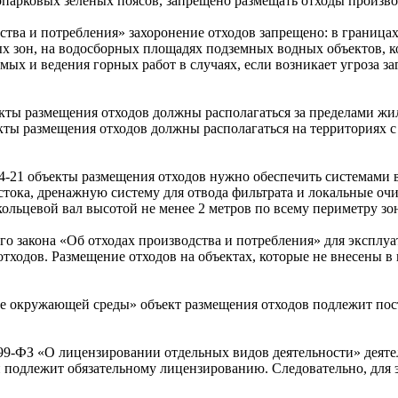
парковых зеленых поясов, запрещено размещать отходы производс
одства и потребления» захоронение отходов запрещено: в граница
х зон, на водосборных площадях подземных водных объектов, ко
мых и ведения горных работ в случаях, если возникает угроза з
екты размещения отходов должны располагаться за пределами ж
ты размещения отходов должны располагаться на территориях с 
684-21 объекты размещения отходов нужно обеспечить системами
стока, дренажную систему для отвода фильтрата и локальные оч
ольцевой вал высотой не менее 2 метров по всему периметру зон
ьного закона «Об отходах производства и потребления» для эксплу
отходов. Размещение отходов на объектах, которые не внесены в
хране окружающей среды» объект размещения отходов подлежит п
 № 99-ФЗ «О лицензировании отдельных видов деятельности» деят
 подлежит обязательному лицензированию. Следовательно, для э