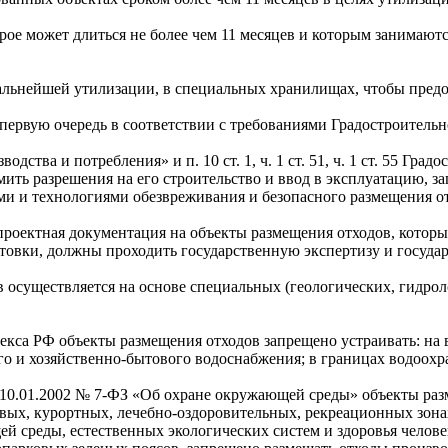
рое может длиться не более чем 11 месяцев и которым занимают
дальнейшей утилизации, в специальных хранилищах, чтобы пред
первую очередь в соответствии с требованиями Градостроительн
водства и потребления» и п. 10 ст. 1, ч. 1 ст. 51, ч. 1 ст. 55 Г
мить разрешения на его строительство и ввод в эксплуатацию, з
ми и технологиями обезвреживания и безопасного размещения о
РФ проектная документация на объекты размещения отходов, котор
товки, должны проходить государственную экспертизу и государ
 осуществляется на основе специальных (геологических, гидроло
ного кодекса РФ объекты размещения отходов запрещено устраивать
о и хозяйственно-бытового водоснабжения; в границах водоохра
на от 10.01.2002 № 7-ФЗ «Об охране окружающей среды» объекты ра
вых, курортных, лечебно-оздоровительных, рекреационных зона
й среды, естественных экологических систем и здоровья человек