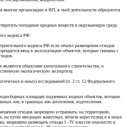
ся многие организации и ИП, в чьей деятельности образуются
отвратить попадание вредных веществ в окружающую среду.
ого кодекса РФ.
радостроительного кодекса РФ если объект размещения отходов
апрещается ввод в эксплуатацию объектов, которые связаны с
тходов.
ые являются объектами капитального строительства, и
ственную экологическую экспертизу.
гических и иных) исследований (п. 2 ст. 12 Федерального
: на водосборных площадях подземных водных объектов, которые
нных зон; в границах зон затопления, подтопления.
змещения отходов запрещено устраивать: на территориях,
х, на путях миграции животных, вблизи нерестилищ и в иных
а, запрещено размещать отходы I - IV классов опасности и