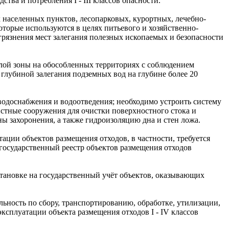
тва и потребления I - III классов опасности.
х населенных пунктов, лесопарковых, курортных, лечебно-
торые используются в целях питьевого и хозяйственно-
агрязнения мест залегания полезных ископаемых и безопасности
илой зоны на обособленных территориях с соблюдением
глубиной залегания подземных вод на глубине более 20
 водоснабжения и водоотведения; необходимо устроить систему
истные сооружения для очистки поверхностного стока и
ы захоронения, а также гидроизоляцию дна и стен ложа.
атации объектов размещения отходов, в частности, требуется
 государственный реестр объектов размещения отходов
остановке на государственный учёт объектов, оказывающих
ельность по сбору, транспортированию, обработке, утилизации,
ксплуатации объекта размещения отходов I - IV классов