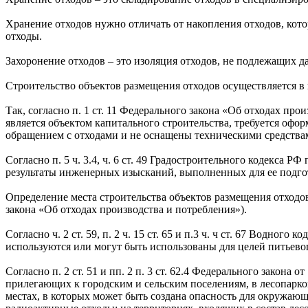
Хранение отходов нужно отличать от накопления отходов, кото
отходы.
Захоронение отходов – это изоляция отходов, не подлежащих 
Строительство объектов размещения отходов осуществляется в 
Так, согласно п. 1 ст. 11 Федерального закона «Об отходах произ
является объектом капитального строительства, требуется офор
обращением с отходами и не оснащены техническими средства
Согласно п. 5 ч. 3.4, ч. 6 ст. 49 Градостроительного кодекса 
результаты инженерных изысканий, выполненных для ее подго
Определение места строительства объектов размещения отходов
закона «Об отходах производства и потребления»).
Согласно ч. 2 ст. 59, п. 2 ч. 15 ст. 65 и п.3 ч. ч ст. 67 Вод
используются или могут быть использованы для целей питьевог
Согласно п. 2 ст. 51 и пп. 2 п. 3 ст. 62.4 Федерального зако
прилегающих к городским и сельским поселениям, в лесопарко
местах, в которых может быть создана опасность для окружающе