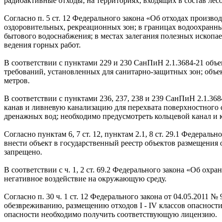
радиоактивные отходы; на территориях, входящих в состав лесо
Согласно п. 5 ст. 12 Федерального закона «Об отходах произв
оздоровительных, рекреационных зон; в границах водоохранны
бытового водоснабжения; в местах залегания полезных ископае
ведения горных работ.
В соответствии с пунктами 229 и 230 СанПиН 2.1.3684-21 объ
требований, установленных для санитарно-защитных зон; объек
метров.
В соответствии с пунктами 236, 237, 238 и 239 СанПиН 2.1.3
канав и ливневую канализацию для перехвата поверхностного 
дренажных вод; необходимо предусмотреть кольцевой канал и к
Согласно пунктам 6, 7 ст. 12, пунктам 2.1, 8 ст. 29.1 Федерал
внести объект в государственный реестр объектов размещения 
запрещено.
В соответствии с ч. 1, 2 ст. 69.2 Федерального закона «Об о
негативное воздействие на окружающую среду.
Согласно п. 30 ч. 1 ст. 12 Федерального закона от 04.05.2011
обезвреживанию, размещению отходов I - IV классов опасности
опасности необходимо получить соответствующую лицензию.