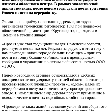
жителям областного центра. В рамках экологической
акции тюменцы, после нового года, сдали почти три тонны
ёлочек и сосен на переработку.
Экоакция по приёму новогодних деревьев, которую
организовал тюменский регоператор ТЭО при поддержке
общественной организации «Круговорот», проходила в
Тюмени в течение января.
«Проект уже стал традиционным для Тюменской области,
реализуется несколько лет. Результаты радуют: в этом году к
нам присоединилось гораздо больше тюменцев – принято
почти на тонну больше хвойных, чем в предыдущем», –
сообщили в управлении по связям с общественностью ООО
«ТЭО».
Приём новогодних деревьев осуществлялся в удобных
локациях: возле популярных у жителей областной столицы
просветительских площадок проекта «Экодом». Далее их
переработали в щепу на тюменском мусоросортировочном
заводе. В измельчённом виде деревья получат применение в
новом качестве в личных подсобных хозяйствах горожан.
«Проведение таких акций и создание условий для сбора того
или иного вида отходов запускает эффект домино. На