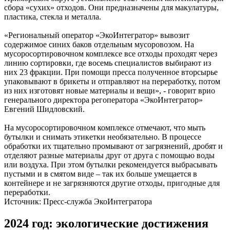
сбора «сухих» отходов. Они предназначены для макулатуры,
пластика, стекла и металла.
«Региональный оператор «ЭкоИнтегратор» вывозит
содержимое синих баков отдельным мусоровозом. На
мусоросортировочном комплексе все отходы проходят через
линию сортировки, где восемь специалистов выбирают из
них 23 фракции. При помощи пресса полученное вторсырье
упаковывают в брикеты и отправляют на переработку, потом
из них изготовят новые материалы и вещи», - говорит врио
генерального директора регоператора «ЭкоИнтегратор»
Евгений Шидловский.
На мусоросортировочном комплексе отмечают, что мыть
бутылки и снимать этикетки необязательно. В процессе
обработки их тщательно промывают от загрязнений, дробят и
отделяют разные материалы друг от друга с помощью воды
или воздуха. При этом бутылки рекомендуется выбрасывать
пустыми и в смятом виде – так их больше умещается в
контейнере и не загрязняются другие отходы, пригодные для
переработки.
Источник: Пресс-служба ЭкоИнтегратора
2024 год: экологические достижения