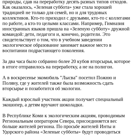
природы, сдав на переработку десять разных типов отходов.
Как оказалось, «Зеленая суббота» уже стала хорошей
традицией не только для семей, но и для трудовых
коллективов. Кто-то приходил с друзьями, кто-то с коллегами
по работе, а кто-то целыми классами. Например, Гимназия
иностранных языков пришла на «Зеленую субботу» дружной
командой: дети, педагоги и, конечно, родители. Это
свидетельствует о том, что в учебном заведении
экологическое образование занимает важное место в
воспитании подрастающего поколения.
За два часа было собранно более 20 кубов вторсырья, которое
в итоге отправилось на переработку, а не на полигон.
А в воскресенье экомобиль "Лысва" посетил Пожню и
Поляну, где у жителей также была возможность сдать
вторсырье и позаботится об экологии.
Каждый взрослый участник акции получает специальный
экошопер, а детям вручают шоколадки.
В Республике Коми к экологическим акциям, проводимым
Региональным оператором Севера, присоединяется вес
больше жителей региона. По просьбе жителей Инты и
Удорского района «Зеленые субботы» будут проводиться