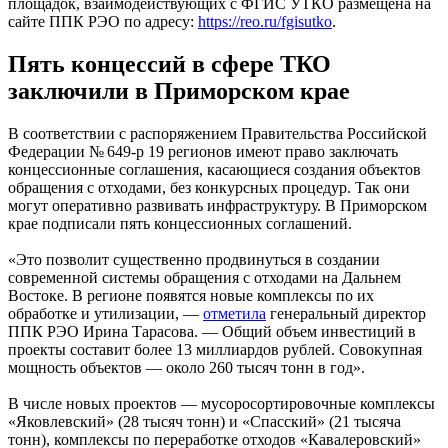
площадок, взаимодействующих с ФГИС УТКО размещена на
сайте ППК РЭО по адресу:
https://reo.ru/fgisutko
.
Пять концессий в сфере ТКО
заключили в Приморском крае
В соответствии с распоряжением Правительства Российской
Федерации № 649-р 19 регионов имеют право заключать
концессионные соглашения, касающиеся создания объектов
обращения с отходами, без конкурсных процедур. Так они
могут оперативно развивать инфраструктуру. В Приморском
крае подписали пять концессионных соглашений.
«Это позволит существенно продвинуться в создании
современной системы обращения с отходами на Дальнем
Востоке. В регионе появятся новые комплексы по их
обработке и утилизации, —
отметила
генеральный директор
ППК РЭО Ирина Тарасова. — Общий объем инвестиций в
проекты составит более 13 миллиардов рублей. Совокупная
мощность объектов — около 260 тысяч тонн в год».
В числе новых проектов — мусоросортировочные комплексы
«Яковлевский» (28 тысяч тонн) и «Спасский» (21 тысяча
тонн), комплексы по переработке отходов «Кавалеровский»