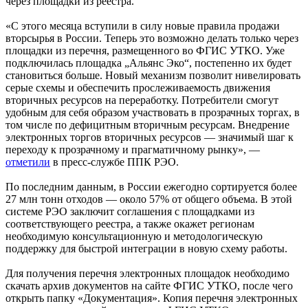
через площадки из реестра.
«С этого месяца вступили в силу новые правила продажи
вторсырья в России. Теперь это возможно делать только через
площадки из перечня, размещенного во ФГИС УТКО. Уже
подключилась площадка „Альянс Эко“, постепенно их будет
становиться больше. Новый механизм позволит нивелировать
серые схемы и обеспечить прослеживаемость движения
вторичных ресурсов на переработку. Потребители смогут
удобным для себя образом участвовать в прозрачных торгах, в
том числе по дефицитным вторичным ресурсам. Внедрение
электронных торгов вторичных ресурсов — значимый шаг к
переходу к прозрачному и прагматичному рынку», —
отметили
в пресс-службе ППК РЭО.
По последним данным, в России ежегодно сортируется более
27 млн тонн отходов — около 57% от общего объема. В этой
системе РЭО заключит соглашения с площадками из
соответствующего реестра, а также окажет регионам
необходимую консультационную и методологическую
поддержку для быстрой интеграции в новую схему работы.
Для получения перечня электронных площадок необходимо
скачать архив документов на сайте ФГИС УТКО, после чего
открыть папку «Документация». Копия перечня электронных