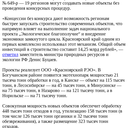
№ 649-р — 19 регионов могут создавать новые объекты без
проведения конкурсных процедур.
«Концессии без конкурса дают возможность регионам
быстрее запускать строительство современных объектов, что
напрямую влияет на выполнение задач национального
проекта „Экологическое благополучие“ и внедрение
экономики замкнутого цикла. Красноярский край одним из
первых комплексно использовал этот механизм. Общий объем
инвестиций в строительство составит 14,25 млрд рублей», —
отметил
заместитель министра природных ресурсов и
экологии РФ Денис Буцаев.
Проекты реализует ООО «Красноярский РЭО». В
Богучанском районе появится экотехнопарк мощностью 21
тысяча тонн обработки в год, в Канске — объект на 115 тысяч
тонн, в Лесосибирске — на 45 тысяч тонн, в Минусинске —
на 75 тысяч тонн, в Назарово — на 121 тысячу тонн, а в
Норильске — на 71 тысячу тонн.
Совокупная мощность новых объектов обеспечит обработку
448 тысяч тонн отходов в год, утилизацию 158 тысяч тонн (в
том числе 126 тысяч тонн органики и 32 тысячи тонн
обезвреживания), а также размещение 323 тысяч тонн
отходов.