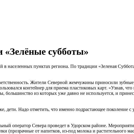
и «Зелёные субботы»
 в населенных пунктах региона. По традиции «Зеленая Суббота»
ветственность. Жители Северной жемчужины приносили зубные ще
ользовался контейнер для приема пластиковых карт. «Узнав, что 
, большинство из которых уже давно не используется, и принесл
е, дети. Надо отметить, что именно подрастающее поколение с 
й оператор Севера проведет в Удорском районе. Мероприятие пр
ки (прозрачные от напитков, из-под молока и растительного ма