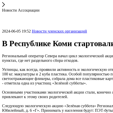
Новости Ассоциации
2024-06-05 19:52
Новости членских организаций
В Республике Коми стартовал
Региональный оператор Севера начал цикл экологический акций
пунктах, где нет раздельного сбора отходов.
Ухтинцы, как всегда, проявили активность и экологическую от
100 кг. макулатуры и 2 куба пластика. Особой популярностью п
светоотражающие фликеры, собрала дома все пластиковые карты
- отметила одна из участниц «Зелёной субботы».
Основными участниками экологической акции стали, конечно ж
привлекают к этому своих родителей.
Следующую экологическую акцию «Зелёная суббота» Региональны
Юбилейный, д. 6 «Г». Принимать у населения будут: ПЭТ-бутыл