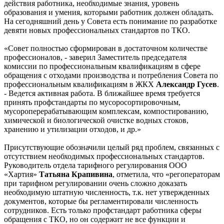
действия работника, необходимые знания, уровень
образования и умения, которыми работник должен обладать.
На сегодняшний день у Совета есть понимание по разработке
девяти новых профессиональных стандартов по ТКО.
«Совет полностью сформирован в достаточном количестве
профессионалов, - заверил Заместитель председателя
комиссии по профессиональным квалификациям в сфере
обращения с отходами производства и потребления Совета по
профессиональным квалификациям в ЖКХ
Александр
Гусев
.
- Ведется активная работа. В ближайшее время требуется
принять профстандарты по мусоросортировочным,
мусороперерабатывающим комплексам, компостированию,
химической и биологической очистке водных стоков,
хранению и утилизации отходов, и др.»
Присутствующие обозначили целый ряд проблем, связанных с
отсутствием необходимых профессиональных стандартов.
Руководитель отдела тарифного регулирования ООО
«Хартия»
Татьяна Крапивина
, отметила, что «регоператорам
при тарифном регулировании очень сложно доказать
необходимую штатную численность, т.к. нет утвержденных
документов, которые бы регламентировали численность
сотрудников. Есть только профстандарт работника сферы
обращения с ТКО, но он содержит не все функции и