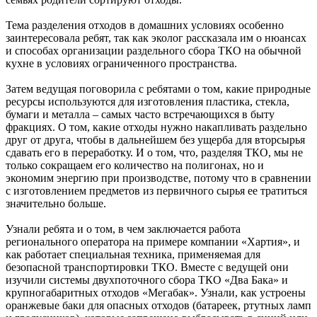
Тема разделения отходов в домашних условиях особенно
заинтересовала ребят, так как эколог рассказала им о нюансах
и способах организации раздельного сбора ТКО на обычной
кухне в условиях ограниченного пространства.
Затем ведущая поговорила с ребятами о том, какие природные
ресурсы используются для изготовления пластика, стекла,
бумаги и металла – самых часто встречающихся в быту
фракциях. О том, какие отходы нужно накапливать раздельно
друг от друга, чтобы в дальнейшем без ущерба для вторсырья
сдавать его в переработку. И о том, что, разделяя ТКО, мы не
только сокращаем его количество на полигонах, но и
экономим энергию при производстве, потому что в сравнении
с изготовлением предметов из первичного сырья ее тратиться
значительно больше.
Узнали ребята и о том, в чем заключается работа
регионального оператора на примере компании «Хартия», и
как работает специальная техника, применяемая для
безопасной транспортировки ТКО. Вместе с ведущей они
изучили системы двухпоточного сбора ТКО «Два Бака» и
крупногабаритных отходов «Мегабак». Узнали, как устроены
оранжевые баки для опасных отходов (батареек, ртутных ламп