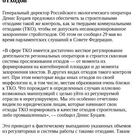
Генеральный директор Российского экологического оператора
Денис Буцаев предложил обеспечить за строительными
отходами такой же контроль, как за твердыми коммунальными
отходами (ТКО), чтобы не допускать несанкционированное
захоронение стройотходов. Об этом он сообщил 29 мая во
время парламентских слушаний в Совете Федерации.
«В сфере ТКО имеется достаточно жесткое регулирование
деятельности региональных операторов и строится сквозная
система прослеживания отходов — от момента их
формирования на контейнерной площадке и до момента
захоронения хвостов. В других видах отходов такого контроля
нет. При этом некоторые виды иных отходов по своей
морфологии и, в том числе, местам образования очень близки
к ТКО. Что порождает в определенных случаях иллюзию
возможных манипуляций с целью уйти из регулируемой
отрасли в нерегулируемую. Мы это особенно отчетливо
видим по юридическим лицам, которые начинают свои
отходы ТКО нормировать в качестве отходов строительных,
либо промышленных», — сообщил Денис Буцаев.
Это приводит к фактическому выпаданию указанных объемов
из регуляторики и системы работы с такими отходами. Таким