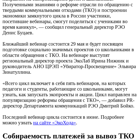
Полученными знаниями о реформе отрасли по обращению с
твердыми коммунальными отходами (ТКО) и построении
экономики замкнутого цикла в России участники,
посетившие вебинары, смогут поделиться с учениками во
время каникул», — сообщил генеральный директор РЭО
Денис Буцаев.
Ближайший вебинар состоится 29 мая и будет посвящен
подготовке социально значимых проектов со школьниками в
области обращения с ТКО. На вебинаре выступят
региональный директор проекта ЭкоЛаб Ирина Нижник и
руководитель АНО ЦРЭП «Убиратор-Просвещение» Эльвира
Зинатуллина.
«Всего цикл включает в себя пять вебинаров, на которых
педагоги и студенты, работающие со школьниками, могут
узнать, как запускать экопроекты и акции. Цикл направлен на
популяризацию реформы обращения с ТКО», — добавил PR-
директор Департамента коммуникаций РЭО Дмитрий Бойко.
Последний вебинар цикла состоится в июне. Подробнее
можно узнать
на сайте «ЭкоХода»
.
Собираемость платежей за вывоз ТКО