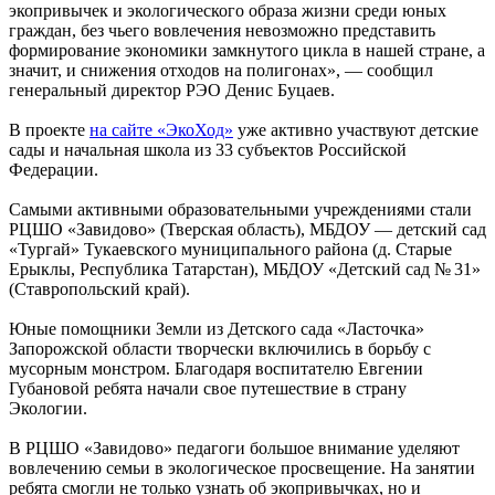
экопривычек и экологического образа жизни среди юных
граждан, без чьего вовлечения невозможно представить
формирование экономики замкнутого цикла в нашей стране, а
значит, и снижения отходов на полигонах», — сообщил
генеральный директор РЭО Денис Буцаев.
В проекте
на сайте «ЭкоХод»
уже активно участвуют детские
сады и начальная школа из 33 субъектов Российской
Федерации.
Самыми активными образовательными учреждениями стали
РЦШО «Завидово» (Тверская область), МБДОУ — детский сад
«Тургай» Тукаевского муниципального района (д. Старые
Ерыклы, Республика Татарстан), МБДОУ «Детский сад № 31»
(Ставропольский край).
Юные помощники Земли из Детского сада «Ласточка»
Запорожской области творчески включились в борьбу с
мусорным монстром. Благодаря воспитателю Евгении
Губановой ребята начали свое путешествие в страну
Экологии.
В РЦШО «Завидово» педагоги большое внимание уделяют
вовлечению семьи в экологическое просвещение. На занятии
ребята смогли не только узнать об экопривычках, но и