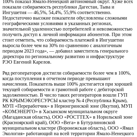
100% показал Ямало-Ненецкий автономный округ. Хуже всех
показали собираемость республики Дагестан, Тыва и
Ингушетия — 46,5%, 54,4%, 55,9% соответственно.
Недостаточно высокие показатели обусловлены сложными
географическими условиями в указанных регионах,
значительной удаленностью потребителей и невозможностью
получить доступ к личной информации абонентов. При этом
стоит отметить, что собираемость платежей в Ингушетии
выросла более чем на 30% по сравнению с аналогичным
периодом 2023 года», — добавил заместитель генерального
директора по региональному развитию и инфраструктуре
РЭО Евгений Карелов.
Ряд регоператоров достигли собираемости более чем в 100%,
когда поступления в отчетном периоде превышают
начисления. Показатель выше 100% достигается при хорошей
текущей собираемости и грамотной работе с дебиторской
задолженностью. В число таких регоператоров вошли ГУП
РК КРЫМЭКОРЕСУРСЫ кластер № 4 (Республика Крым),
МУП «Переработчик» в Нерюнгринской зоне (Якутия), МУП
«КОМЭНЕРГО» в Хасынском муниципальном округе
(Магаданская область), ООО «РОСТТЕХ» в Норильской зоне
(Красноярский край), ООО «Вега» в Бутурлиновской
муниципальном кластере (Воронежская область), ООО «Ямал
Экология» работающий на всей территории Ямало-Ненецкого