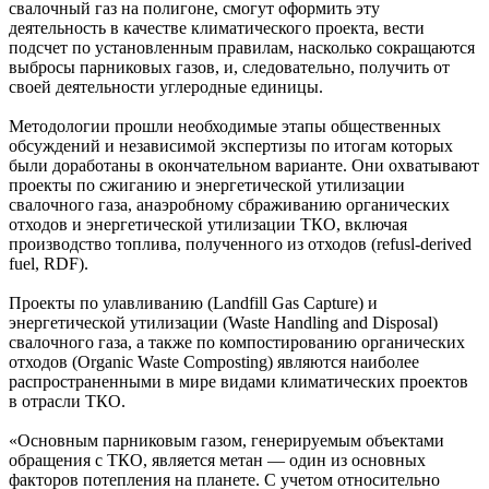
свалочный газ на полигоне, смогут оформить эту
деятельность в качестве климатического проекта, вести
подсчет по установленным правилам, насколько сокращаются
выбросы парниковых газов, и, следовательно, получить от
своей деятельности углеродные единицы.
Методологии прошли необходимые этапы общественных
обсуждений и независимой экспертизы по итогам которых
были доработаны в окончательном варианте. Они охватывают
проекты по сжиганию и энергетической утилизации
свалочного газа, анаэробному сбраживанию органических
отходов и энергетической утилизации ТКО, включая
производство топлива, полученного из отходов (refusl-derived
fuel, RDF).
Проекты по улавливанию (Landfill Gas Capture) и
энергетической утилизации (Waste Handling and Disposal)
свалочного газа, а также по компостированию органических
отходов (Organic Waste Composting) являются наиболее
распространенными в мире видами климатических проектов
в отрасли ТКО.
«Основным парниковым газом, генерируемым объектами
обращения с ТКО, является метан — один из основных
факторов потепления на планете. С учетом относительно