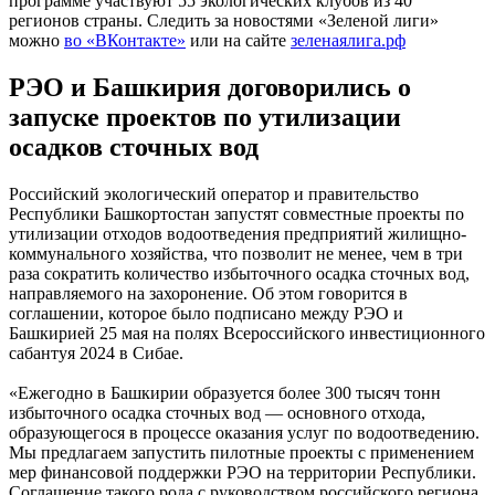
программе участвуют 55 экологических клубов из 40
регионов страны. Следить за новостями «Зеленой лиги»
можно
во «ВКонтакте»
или на сайте
зеленаялига.рф
РЭО и Башкирия договорились о
запуске проектов по утилизации
осадков сточных вод
Российский экологический оператор и правительство
Республики Башкортостан запустят совместные проекты по
утилизации отходов водоотведения предприятий жилищно-
коммунального хозяйства, что позволит не менее, чем в три
раза сократить количество избыточного осадка сточных вод,
направляемого на захоронение. Об этом говорится в
соглашении, которое было подписано между РЭО и
Башкирией 25 мая на полях Всероссийского инвестиционного
сабантуя 2024 в Сибае.
«Ежегодно в Башкирии образуется более 300 тысяч тонн
избыточного осадка сточных вод — основного отхода,
образующегося в процессе оказания услуг по водоотведению.
Мы предлагаем запустить пилотные проекты с применением
мер финансовой поддержки РЭО на территории Республики.
Соглашение такого рода с руководством российского региона