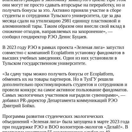
они могут не просто сдавать вторсырье на переработку, но и
получать бонусы за это. Активно приняли участие в сборе
студенты и сотрудники Тульского университета, где за два
месяца сдали на утилизацию 2981 единицу пластиковой и
алюминиевой тары. Таким образом они внесли свой вклад в
снижение отходов, направляемых на захоронение», —
сообщил гендиректор РЭО Денис Буцаев.
В 2023 году РЭО в рамках проекта «Зеленая лига» запустил
совместно с компанией Ecoplatform установку фандоматов в
высших учебных заведениях. Один из них установили в
Тульском государственном университете.
«За сдачу тары можно получить бонусы от Ecoplatform,
обменять их на товары партнеров. Но в ТулГУ решили
дополнительно простимулировать студентов и сотрудников и
провели конкурс на самое активное пользование фандоматов.
Самых экологичных участников наградили сувенирами», —
добавил PR-директор Департамента коммуникаций РЭО
Дмитрий Бойко.
Программа развития студенческих экологических
объединений «Зеленая лига» была запущена в марте 2023 года
при поддержке РЭО и ВОО волонтеров-экологов «Делай!». В