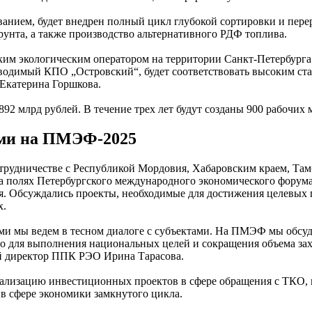
анием, будет внедрен полный цикл глубокой сортировки и пере
унта, а также производство альтернативного РДФ топлива.
им экологическим оператором на территории Санкт-Петербург
зводимый КПО „Островский“, будет соответствовать высоким ста
Екатерина Горшкова.
892 млрд рублей. В течение трех лет будут созданы 900 рабочих
ами на ПМЭФ-2025
трудничестве с Республикой Мордовия, Хабаровским краем, Тамб
а полях Петербургского международного экономического форум
я. Обсуждались проекты, необходимые для достижения целевых 
х.
ами мы ведем в тесном диалоге с субъектами. На ПМЭФ мы обсу
о для выполнения национальных целей и сокращения объема за
 директор ППК РЭО Ирина Тарасова.
ализацию инвестиционных проектов в сфере обращения с ТКО, в
в сфере экономики замкнутого цикла.