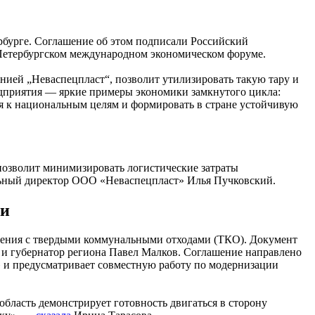
рбурге. Соглашение об этом подписали Российский
 Петербургском международном экономическом форуме.
нией „Неваспецпласт“, позволит утилизировать такую тару и
приятия — яркие примеры экономики замкнутого цикла:
я к национальным целям и формировать в стране устойчивую
 позволит минимизировать логистические затраты
альный директор ООО «Неваспецпласт» Илья Пучковский.
ми
ащения с твердыми коммунальными отходами (ТКО). Документ
и губернатор региона Павел Малков. Соглашение направлено
» и предусматривает совместную работу по модернизации
бласть демонстрирует готовность двигаться в сторону