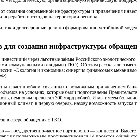
имую методологическую, организационную и финансовую поддер
 от создания современной инфраструктуры и привлечения инвес
 переработки отходов на территории региона.
ачи, так и долгосрочные цели по формированию устойчивой мод
 для создания инфраструктуры обращен
е инвестиций через льготные займы Российского экологическог
дыми коммунальными отходами (ТКО). Об этом рассказали замес
ессии «Экология и экономика: синергия финансовых механизмо
ЭФ).
е испытывает проблем, связанных с возможным привлечением бан
объемов на условиях, которые были подготовлены Правительств
трасль, немногим превысил 300 млрд рублей. И мы имеем больши
ционный климат, в первую очередь, назову возможность запуска
тов в сфере обращения с ТКО.
в — государственно-частное партнерство — концессии. Вместе 
аря их поддержке мы профинансировали 14 проектов общей стои