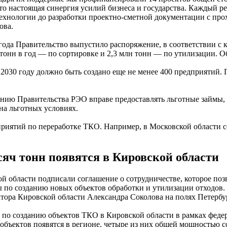
о настоящая синергия усилий бизнеса и государства. Каждый р
технологии до разработки проектно-сметной документации с пр
ова.
 года Правительство выпустило распоряжение, в соответствии с 
 тонн в год — по сортировке и 2,3 млн тонн — по утилизации. 
2030 году должно быть создано еще не менее 400 предприятий. 
ению Правительства РЭО вправе предоставлять льготные займы,
на льготных условиях.
иятий по переработке ТКО. Например, в Московской области со
яч тонн появятся в Кировской области
й области подписали соглашение о сотрудничестве, которое по
 по созданию новых объектов обработки и утилизации отходов. 
тора Кировской области Александра Соколова на полях Петерб
 по созданию объектов ТКО в Кировской области в рамках феде
объектов появятся в регионе, четыре из них общей мощностью с