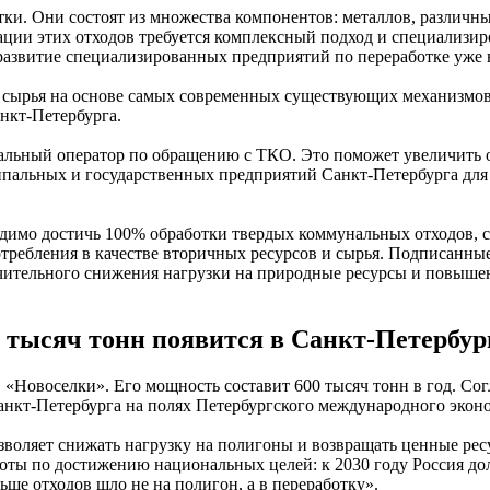
и. Они состоят из множества компонентов: металлов, различных
ции этих отходов требуется комплексный подход и специализир
развитие специализированных предприятий по переработке уже 
сырья на основе самых современных существующих механизмов: 
анкт-Петербурга.
ональный оператор по обращению с ТКО. Это поможет увеличить 
пальных и государственных предприятий Санкт-Петербурга для 
ходимо достичь 100% обработки твердых коммунальных отходов, с
отребления в качестве вторичных ресурсов и сырья. Подписанны
начительного снижения нагрузки на природные ресурсы и повыш
0 тысяч тонн появится в Санкт-Петербур
в «Новоселки». Его мощность составит 600 тысяч тонн в год. С
анкт-Петербурга на полях Петербургского международного экон
зволяет снижать нагрузку на полигоны и возвращать ценные ре
ты по достижению национальных целей: к 2030 году Россия до
ьше отходов шло не на полигон, а в переработку».