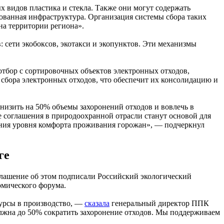
 видов пластика и стекла. Также они могут содержать
ованная инфраструктура. Организация системы сбора таких
на территории региона».
сети экобоксов, экотакси и экопунктов. Эти механизмы
отбор с сортировочных объектов электронных отходов,
сбора электронных отходов, что обеспечит их консолидацию и
низить на 50% объемы захоронений отходов и вовлечь в
е соглашения в природоохранной отрасли станут основой для
ения уровня комфорта проживания горожан», — подчеркнул
ге
оглашение об этом подписали Российский экологический
омического форума.
сурсы в производство, —
сказала
генеральный директор ППК
лжна до 50% сократить захоронение отходов. Мы поддерживаем