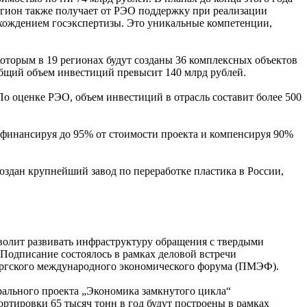
егион также получает от РЭО поддержку при реализации
охождением госэкспертизы. Это уникальные компетенции,
которым в 19 регионах будут созданы 36 комплексных объектов
Общий объем инвестиций превысит 140 млрд рублей.
По оценке РЭО, объем инвестиций в отрасль составит более 500
 финансируя до 95% от стоимости проекта и компенсируя 90%
здан крупнейший завод по переработке пластика в России,
зволит развивать инфраструктуру обращения с твердыми
Подписание состоялось в рамках деловой встречи
ургского международного экономического форума (ПМЭФ).
рального проекта „Экономика замкнутого цикла“
ортировки 65 тысяч тонн в год будут построены в рамках