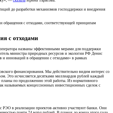
жку», —
сказала
Ирина Тарасова.
тиций до разработки механизмов господдержки и внедрения
ели обращения с отходами, соответствующей принципам
ия с отходами
о оператора названы эффективными мерами для поддержки
титель министра природных ресурсов и экологии РФ Денис
в и инноваций в обращении с отходами» в рамках
ковского финансирования. Мы действительно видим интерес со
ом. Это исчисляется десятками миллиардов рублей каждый
е планы по продолжению этой работы. Из нормативного
 так называемых концессионных инвестиционных сделок с
с РЭО в реализации проектов активно участвуют банки. Они
мостью почти 74 млрд рублей. В планах до конца этого года