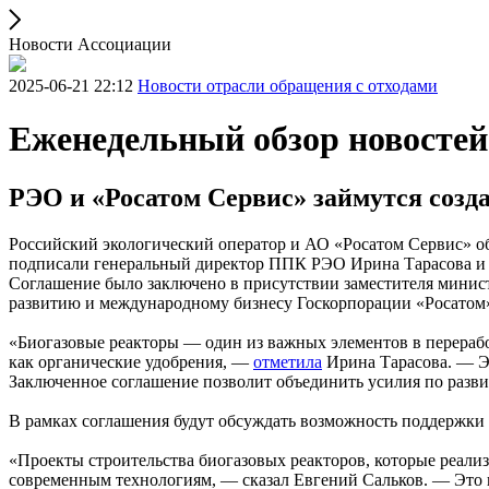
Новости Ассоциации
2025-06-21 22:12
Новости отрасли обращения с отходами
Еженедельный обзор новосте
РЭО и «Росатом Сервис» займутся созд
Российский экологический оператор и АО «Росатом Сервис» об
подписали генеральный директор ППК РЭО Ирина Тарасова и 
Соглашение было заключено в присутствии заместителя минист
развитию и международному бизнесу Госкорпорации «Росатом
«Биогазовые реакторы — один из важных элементов в переработ
как органические удобрения, —
отметила
Ирина Тарасова. — Эт
Заключенное соглашение позволит объединить усилия по разв
В рамках соглашения будут обсуждать возможность поддержки 
«Проекты строительства биогазовых реакторов, которые реализ
современным технологиям, — сказал Евгений Сальков. — Это 