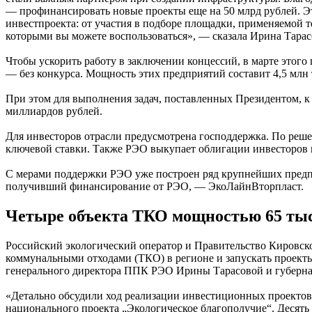
— профинансировать новые проекты еще на 50 млрд рублей. Эт
инвестпроекта: от участия в подборе площадки, применяемой 
которыми вы можете воспользоваться», — сказала Ирина Тарас
Чтобы ускорить работу в заключении концессий, в марте этого
— без конкурса. Мощность этих предприятий составит 4,5 млн
При этом для выполнения задач, поставленных Президентом, к 
миллиардов рублей.
Для инвесторов отрасли предусмотрена господдержка. По реш
ключевой ставки. Также РЭО выкупает облигации инвесторов 
С мерами поддержки РЭО уже построен ряд крупнейших предпр
получивший финансирование от РЭО, — ЭкоЛайнВторпласт.
Четыре объекта ТКО мощностью 65 тыс
Российский экологический оператор и Правительство Кировско
коммунальными отходами (ТКО) в регионе и запускать проекты
генерального директора ППК РЭО Ирины Тарасовой и губерна
«Детально обсудили ход реализации инвестиционных проектов
национального проекта „Экологическое благополучие“. Десять 