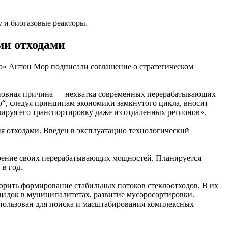
 и биогазовые реакторы.
ми отходами
о» Антон Мор подписали соглашение о стратегическом
 Основная причина — нехватка современных перерабатывающих
“, следуя принципам экономики замкнутого цикла, вносит
зируя его транспортировку даже из отдаленных регионов».
я отходами. Введен в эксплуатацию технологический
рение своих перерабатывающих мощностей. Планируется
в год.
орить формирование стабильных потоков стеклоотходов. В их
адок в муниципалитетах, развитие мусоросортировки.
пользован для поиска и масштабирования комплексных