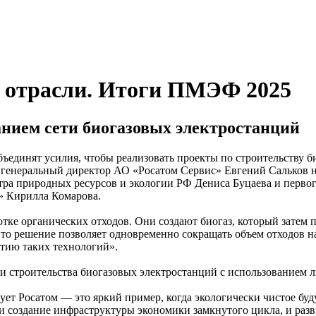
й отрасли. Итоги ПМЭФ 2025
анием сети биогазовых электростанций
ъединят усилия, чтобы реализовать проекты по строительству б
генеральный директор АО «Росатом Сервис» Евгений Сальков 
ра природных ресурсов и экологии РФ Дениса Буцаева и первог
» Кирилла Комарова.
ке органических отходов. Они создают биогаз, который затем п
о решение позволяет одновременно сокращать объем отходов на
итию таких технологий».
и строительства биогазовых электростанций с использованием 
ует Росатом — это яркий пример, когда экологически чистое бу
и создание инфраструктуры экономики замкнутого цикла, и раз