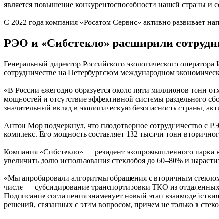
является повышение конкурентоспособности нашей страны и с
С 2022 года компания «Росатом Сервис» активно развивает на
РЭО и «Сибстекло» расширили сотрудн
Генеральный директор Российского экологического оператора
сотрудничестве на Петербургском международном экономичес
«В России ежегодно образуется около пяти миллионов тонн от
мощностей и отсутствие эффективной системы раздельного сб
значительный вклад в экологическую безопасность страны, акт
Антон Мор подчеркнул, что плодотворное сотрудничество с Р
комплекс. Его мощность составляет 132 тысячи тонн вторичног
Компания «Сибстекло» — резидент экопромышленного парка в
увеличить долю использования стеклобоя до 60–80% и нарасти
«Мы апробировали алгоритмы обращения с вторичным стеклом,
числе — субсидирование транспортировки ТКО из отдаленных 
Подписание соглашения знаменует новый этап взаимодействия
решений, связанных с этим вопросом, причем не только в стек