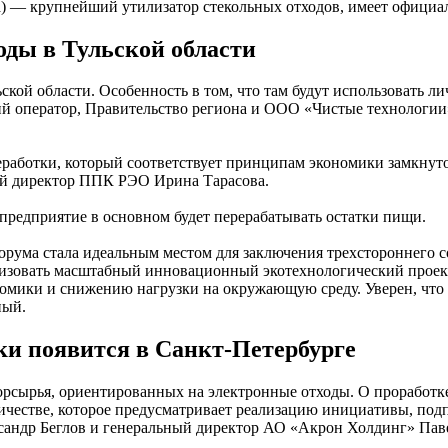
) — крупнейший утилизатор стекольных отходов, имеет официа
оды в Тульской области
ьской области. Особенность в том, что там будут использовать 
ий оператор, Правительство региона и ООО «Чистые технологи
еработки, который соответствует принципам экономики замкнут
й директор ППК РЭО Ирина Тарасова.
предприятие в основном будет перерабатывать остатки пищи.
орума стала идеальным местом для заключения трехстороннего 
ализовать масштабный инновационный экотехнологический прое
ономики и снижению нагрузки на окружающую среду. Уверен, что
ный.
ки появится в Санкт-Петербурге
орсырья, ориентированных на электронные отходы. О проработке 
честве, которое предусматривает реализацию инициативы, подп
ксандр Беглов и генеральный директор АО «Акрон Холдинг» Пав