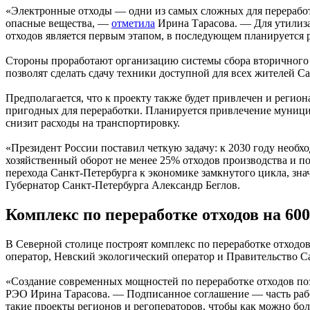
«Электронные отходы — одни из самых сложных для переработк
опасные вещества, —
отметила
Ирина Тарасова. — Для утилиза
отходов является первым этапом, в последующем планируется 
Стороны проработают организацию системы сбора вторичного 
позволят сделать сдачу техники доступной для всех жителей С
Предполагается, что к проекту также будет привлечен и реги
пригодных для переработки. Планируется привлечение муници
снизит расходы на транспортировку.
«Президент России поставил четкую задачу: к 2030 году необ
хозяйственный оборот не менее 25% отходов производства и п
перехода Санкт-Петербурга к экономике замкнутого цикла, з
Губернатор Санкт-Петербурга Александр Беглов.
Комплекс по переработке отходов на 60
В Северной столице построят комплекс по переработке отходо
оператор, Невский экологический оператор и Правительство С
«Создание современных мощностей по переработке отходов по
РЭО Ирина Тарасова. — Подписанное соглашение — часть рабо
такие проекты регионов и регоператоров, чтобы как можно бол