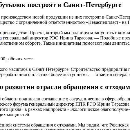
бутылок построят в Санкт-Петербурге
 производством новой продукции из них построят в Санкт-Пете
общество с ограниченной ответственностью «Неваспецпласт» на
 производство. Проект, который мы планируем запустить с компа
а
генеральный директор РЭО Ирина Тарасова. — Подобные пред
зяйственном обороте. Такие инициативы помогают нам двигатьс
100 рабочих мест.
кого масштаба в Санкт-Петербурге. Строительство предприятия
 переработанного пластика более доступным», — отметил генер
о развитии отрасли обращения с отхода
й области подписали соглашение о сотрудничестве в сфере обр
еского форума генеральный директор ППК РЭО Ирина Тарасова 
того цикла» в рамках нацпроекта «Экологическое благополучие
щих мощностей.
нной системы обращения с отходами. Мы видим, что Рязанская о