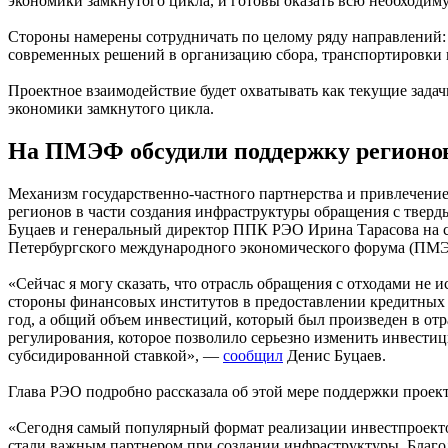
экономики замкнутого цикла, и готовы оказать всю необход
Стороны намерены сотрудничать по целому ряду направлений:
современных решений в организацию сбора, транспортировки и
Проектное взаимодействие будет охватывать как текущие зад
экономики замкнутого цикла.
На ПМЭФ обсудили поддержку регионов
Механизм государственно-частного партнерства и привлечени
регионов в части создания инфраструктуры обращения с твер
Буцаев и генеральный директор ППК РЭО Ирина Тарасова на с
Петербургского международного экономического форума (ПМ
«Сейчас я могу сказать, что отрасль обращения с отходами н
стороны финансовых институтов в предоставлении кредитных 
год, а общий объем инвестиций, который был произведен в о
регулирования, которое позволило серьезно изменить инвести
субсидированной ставкой», —
сообщил
Денис Буцаев.
Глава РЭО подробно рассказала об этой мере поддержки проек
«Сегодня самый популярный формат реализации инвестпроекто
стали важным партнером при создании инфраструктуры. Благод