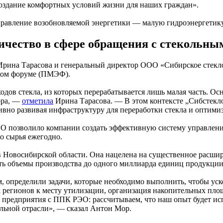
оздание комфортных условий жизни для наших граждан».
правление возобновляемой энергетики — малую гидроэнергетику
ичество в сфере обращения с стекольны
 Ирина Тарасова и генеральный директор ООО «Сибирское стекл
ком форуме (ПМЭФ).
ходов стекла, из которых перерабатывается лишь малая часть.
ора, —
отметила
Ирина Тарасова. — В этом контексте „Сибстекло
ивно развивая инфраструктуру для переработки стекла и оптими
ЭО позволило компании создать эффективную систему управлени
о сырья ежегодно.
 Новосибирской области. Она нацелена на существенное расши
ть объемы производства до одного миллиарда единиц продукции 
 определили задачи, которые необходимо выполнить, чтобы уск
регионов к месту утилизации, организация накопительных площ
 предприятия с ППК РЭО: рассчитываем, что наш опыт будет ис
ольной отрасли», — сказал Антон Мор.