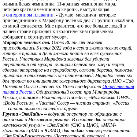
олимпийская чемпионка, 11-кратная чемпионка мира,
четырёхкратная чемпионка Европы, выступающая
в
синхронном плавании
. - Думаю, москвичи, которые
присоединились к Марафону зеленых дел с Группой ЭкоЛайн,
со мной согласятся. Мне нравится, что все больше людей в
нашей стране приходят к экологическим привычкам –
собирают и сортируют мусор».
Марафон зеленых дел.
Около 30 тысяч человек
присоединились 5 июня 2022 года к серии экологических акций,
которые прошли в День эколога почти во всех субъектах
России. Участники Марафона зеленых дел убирали
территории от мусора, очищали берега рек, озер и морей,
сдавали вторсырье на переработку, сажали деревья, помогали
приютам и отказывались от автомобилей. Марафон зеленых
дел прошел по инициативе генерального директора АНО «Сад
Памяти» Ольги Степченко. Идею поддержали
Общественная
палата России
, Общественный совет при Минприроды
России, а также «Волонтеры Победы», «Молодежка ОНФ»,
«Вода России», «Чистый Север — чистая страна», «Россия
— страна возможностей» и другие.
Группа «ЭкоЛайн»
– ведущий оператор по обращению с
отходами в Московском регионе. В составе два оператора
комплексной услуги – «ЭкоЛайн» (САО и ЦАО), «МКМ-
Логистика» (ЗАО и ЮЗАО), два подмосковных регоператора –
«ЭкоЛайн-Воскресенск» (Воскресенский кластер) и