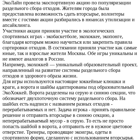
ЭкоЛайн провела экоспортивную акцию по популяризации
раздельного сбора отходов. Жителям города была
предоставлена возможность сдать вторсырье, волонтеры
вместе с гостями акции разбирались в нюансах утилизации и
апсайклинга.
Участники акции приняли участие в экологических
спортивных играх - экобаскетболе, экохоккее, экопонге,
благодаря которым можно научиться или закрепить правила
сортировки отходов. В состязании приняли участие как самые
юные, так и взрослые жители Москвы. Обе игры уникальны и
не имеют аналогов в России.
Например, экохоккей — уникальный образовательный проект,
направленный на развитие системы раздельного сбора
отходов и здорового образа жизни.
Для игры используются настоящие хоккейные клюшки и
краги, а ворота и шайбы адаптированы под образовательный
ЭкоХоккей. Ворота разделены на серую и синюю секции, что
обозначает двухпоточную систему раздельного сбора. На
шайбах есть надписи с названием разных отходов -
перерабатываемых и нет. Задача игрока - принять правильное
решение и отправить вторсырье в синюю секцию, а
неперерабатываемый мусор - в серую. То есть не просто
попасть шайбой в ворота, а отправить ее в нужное цветовое
отверстие. Тренеры, проводящие экоигры, одеты в
спортивную форму, сделанную с использованием вторсырья.