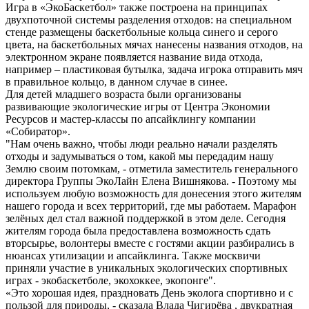
Игра в «ЭкоБаскетбол» также построена на принципах
двухпоточной системы разделения отходов: на специальном
стенде размещены баскетбольные кольца синего и серого
цвета, на баскетбольных мячах нанесены названия отходов, на
электронном экране появляется название вида отхода,
например – пластиковая бутылка, задача игрока отправить мяч
в правильное кольцо, в данном случае в синее.
Для детей младшего возраста были организованы
развивающие экологические игры от Центра Экономии
Ресурсов и мастер-классы по апсайклингу компании
«Собиратор».
"Нам очень важно, чтобы люди реально начали разделять
отходы и задумываться о том, какой мы передадим нашу
Землю своим потомкам, - отметила заместитель генерального
директора Группы ЭкоЛайн Елена Вишнякова. - Поэтому мы
используем любую возможность для донесения этого жителям
нашего города и всех территорий, где мы работаем. Марафон
зелёных дел стал важной поддержкой в этом деле. Сегодня
жителям города была предоставлена возможность сдать
вторсырье, волонтеры вместе с гостями акции разбирались в
нюансах утилизации и апсайклинга. Также москвичи
приняли участие в уникальных экологических спортивных
играх - экобаскетболе, экохоккее, экопонге".
«Это хорошая идея, праздновать День эколога спортивно и с
пользой для природы, - сказала Влада Чигирёва , двукратная