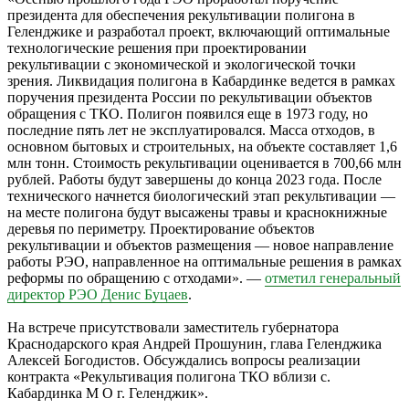
президента для обеспечения рекультивации полигона в
Геленджике и разработал проект, включающий оптимальные
технологические решения при проектировании
рекультивации с экономической и экологической точки
зрения. Ликвидация полигона в Кабардинке ведется в рамках
поручения президента России по рекультивации объектов
обращения с ТКО. Полигон появился еще в 1973 году, но
последние пять лет не эксплуатировался. Масса отходов, в
основном бытовых и строительных, на объекте составляет 1,6
млн тонн. Стоимость рекультивации оценивается в 700,66 млн
рублей. Работы будут завершены до конца 2023 года. После
технического начнется биологический этап рекультивации —
на месте полигона будут высажены травы и краснокнижные
деревья по периметру. Проектирование объектов
рекультивации и объектов размещения — новое направление
работы РЭО, направленное на оптимальные решения в рамках
реформы по обращению с отходами». —
отметил генеральный
директор РЭО Денис Буцаев
.
На встрече присутствовали заместитель губернатора
Краснодарского края Андрей Прошунин, глава Геленджика
Алексей Богодистов. Обсуждались вопросы реализации
контракта «Рекультивация полигона ТКО вблизи с.
Кабардинка М О г. Геленджик».