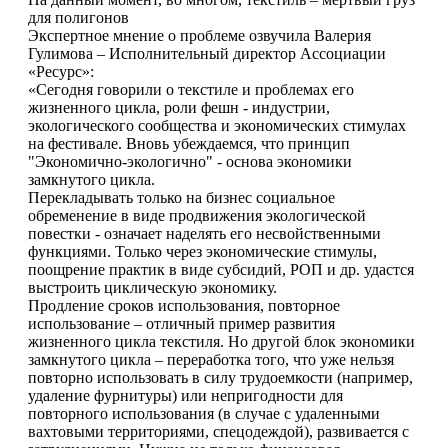
для полигонов
Экспертное мнение о проблеме озвучила Валерия
Гулимова – Исполнительный директор Ассоциации
«Ресурс»:
«Сегодня говорили о текстиле и проблемах его
жизненного цикла, роли фешн - индустрии,
экологического сообщества и экономических стимулах
на фестивале. Вновь убеждаемся, что принцип
"Экономично-экологично" - основа экономики
замкнутого цикла.
Перекладывать только на бизнес социальное
обременение в виде продвижения экологической
повестки - означает наделять его несвойственными
функциями. Только через экономические стимулы,
поощрение практик в виде субсидий, РОП и др. удастся
выстроить циклическую экономику.
Продление сроков использования, повторное
использование – отличный пример развития
жизненного цикла текстиля. Но другой блок экономики
замкнутого цикла – переработка того, что уже нельзя
повторно использовать в силу трудоемкости (например,
удаление фурнитуры) или непригодности для
повторного использования (в случае с удаленными
вахтовыми территориями, спецодеждой), развивается с