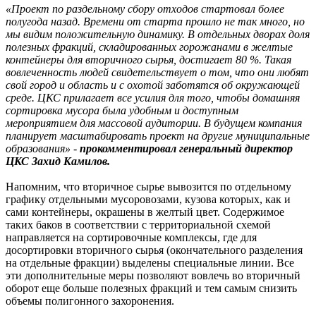
«Проект по раздельному сбору отходов стартовал более
полугода назад. Времени от старта прошло не так много, но
мы видим положительную динамику. В отдельных дворах доля
полезных фракций, складированных горожанами в желтые
контейнеры для вторичного сырья, достигает 80 %. Такая
вовлеченность людей свидетельствует о том, что они любят
свой город и область и с охотой заботятся об окружающей
среде. ЦКС прилагает все усилия для того, чтобы домашняя
сортировка мусора была удобным и доступным
мероприятием для массовой аудитории. В будущем компания
планирует масштабировать проект на другие муниципальные
образования» -
прокомментировал генеральный директор
ЦКС Захид Камилов.
Напомним, что вторичное сырье вывозится по отдельному
графику отдельными мусоровозами, кузова которых, как и
сами контейнеры, окрашены в желтый цвет. Содержимое
таких баков в соответствии с территориальной схемой
направляется на сортировочные комплексы, где для
досортировки вторичного сырья (окончательного разделения
на отдельные фракции) выделены специальные линии. Все
эти дополнительные меры позволяют вовлечь во вторичный
оборот еще больше полезных фракций и тем самым снизить
объемы полигонного захоронения.