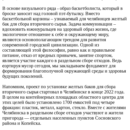
В основе визуального ряда - образ баскетболиста, который в
броске заносит над головой пэт-бутылку. Вместо
баскетбольной корзины – узнаваемый для челябинцев желтый
бак для сбора вторичного сырья. Задача коммуникации –
вдохновить южноуральцев на здоровый образ жизни
,
где
экологичное отношение к себе и окружающему миру,
являются основополагающим трендом для развития
современной городской цивилизации. Одной из
составляющей этой философии, равно как и правильное
питание, отказ от вредных привычек, занятие спортом,
является участие каждого в раздельном сборе отходов. Ведь
с
ортируя мусор сегодня, мы закладываем фундамент для
формирования благополучной окружающей среды и здоровья
будущих поколений.
Напомним, проект по установке желтых баков для сбора
вторичного сырья стартовал в Челябинске в конце 2022 года.
В целом на контейнерных площадках областного центра для
этих целей было установлено 1700 емкостей под четыре
фракции: пластик, металл, картон, стекло. Вместе с жителями
Челябинска в раздельном сборе отходов участвуют и жители
пригорода — отдельных населенных пунктов Сосновского
района и Копейска.